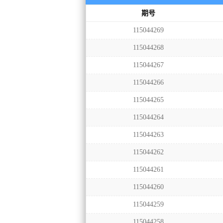
期号
115044269
115044268
115044267
115044266
115044265
115044264
115044263
115044262
115044261
115044260
115044259
115044258