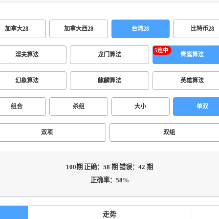
加拿大28
加拿大西28
台湾28
比特币28
淫夫算法
龙门算法
青鸾算法
幻象算法
麒麟算法
英雄算法
组合
杀组
大小
单双
双项
双组
100期 正确：58 期 错误：42 期
正确率：58%
走势