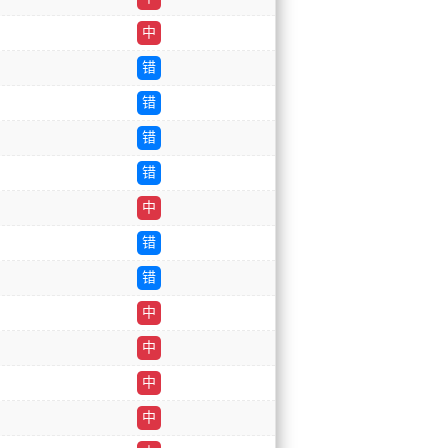
中
错
错
错
错
中
错
错
中
中
中
中