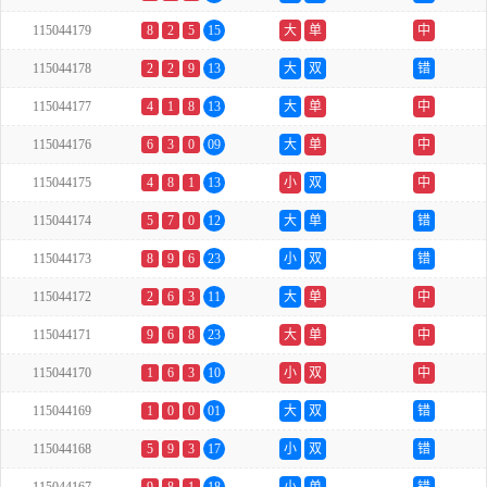
115044179
8
2
5
15
大
单
中
115044178
2
2
9
13
大
双
错
115044177
4
1
8
13
大
单
中
115044176
6
3
0
09
大
单
中
115044175
4
8
1
13
小
双
中
115044174
5
7
0
12
大
单
错
115044173
8
9
6
23
小
双
错
115044172
2
6
3
11
大
单
中
115044171
9
6
8
23
大
单
中
115044170
1
6
3
10
小
双
中
115044169
1
0
0
01
大
双
错
115044168
5
9
3
17
小
双
错