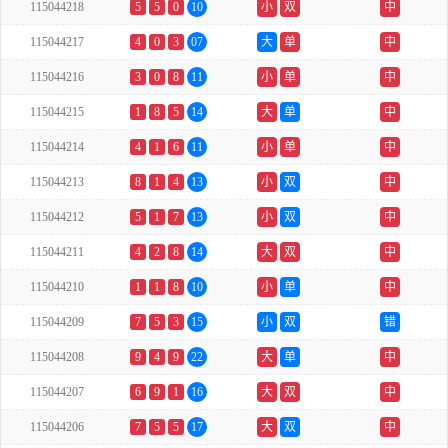
115044218
5
5
0
10
小
双
中
115044217
4
0
3
07
大
单
中
115044216
3
0
8
11
小
单
中
115044215
1
8
5
14
大
单
中
115044214
4
1
6
11
小
单
中
115044213
8
1
4
13
小
双
中
115044212
5
1
7
13
小
双
中
115044211
4
2
8
14
大
双
中
115044210
1
1
8
10
小
单
中
115044209
7
5
3
15
小
双
错
115044208
9
4
9
22
大
单
中
115044207
6
9
1
16
大
双
中
115044206
7
5
5
17
大
双
中