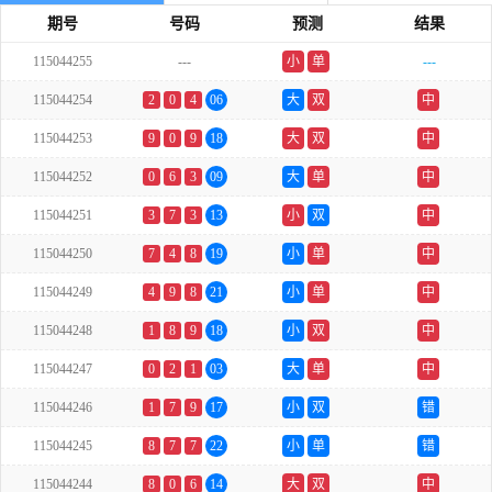
期号
号码
预测
结果
115044255
---
小
单
---
115044254
2
0
4
06
大
双
中
115044253
9
0
9
18
大
双
中
115044252
0
6
3
09
大
单
中
115044251
3
7
3
13
小
双
中
115044250
7
4
8
19
小
单
中
115044249
4
9
8
21
小
单
中
115044248
1
8
9
18
小
双
中
115044247
0
2
1
03
大
单
中
115044246
1
7
9
17
小
双
错
115044245
8
7
7
22
小
单
错
115044244
8
0
6
14
大
双
中