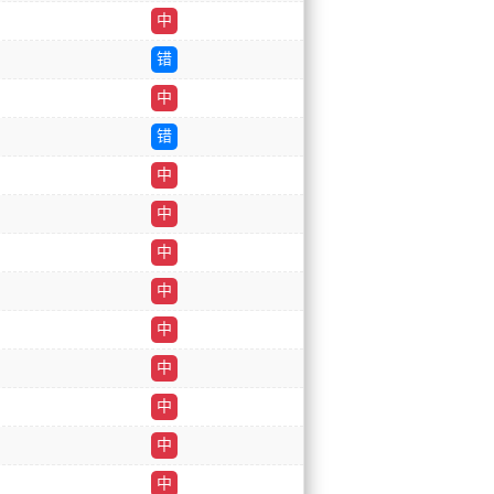
中
错
中
错
中
中
中
中
中
中
中
中
中