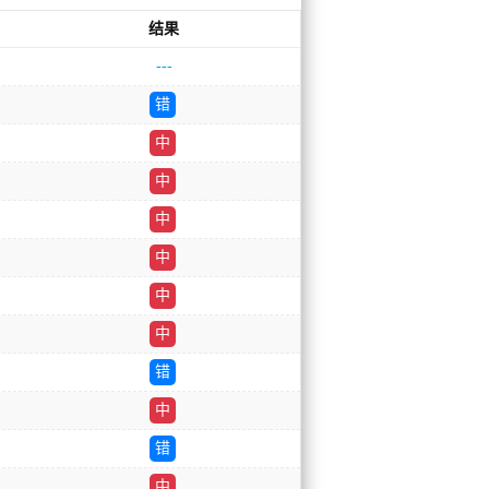
结果
---
错
中
中
中
中
中
中
错
中
错
中