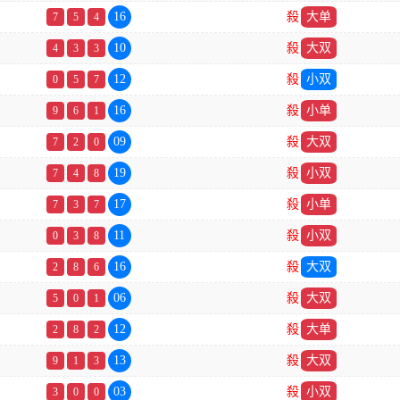
16
殺
大单
7
5
4
10
殺
大双
4
3
3
12
殺
小双
0
5
7
16
殺
小单
9
6
1
09
殺
大双
7
2
0
19
殺
小双
7
4
8
17
殺
小单
7
3
7
11
殺
小双
0
3
8
16
殺
大双
2
8
6
06
殺
大双
5
0
1
12
殺
大单
2
8
2
13
殺
大双
9
1
3
03
殺
小双
3
0
0