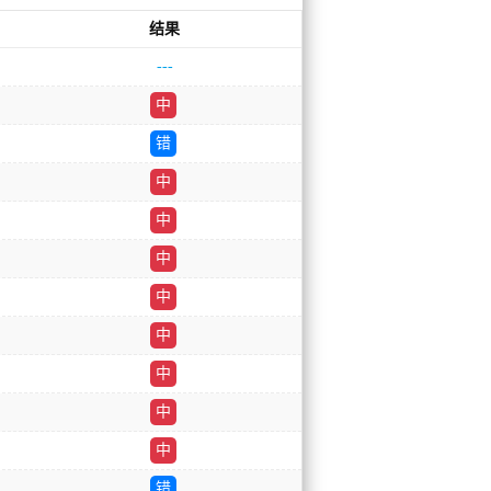
结果
---
中
错
中
中
中
中
中
中
中
中
错