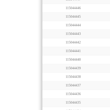
115044446
115044445
115044444
115044443
115044442
115044441
115044440
115044439
115044438
115044437
115044436
115044435