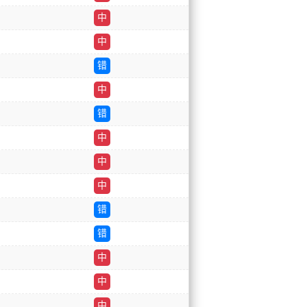
中
中
错
中
错
中
中
中
错
错
中
中
中