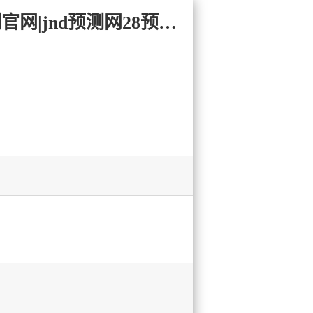
易记网址:28yc.com 加拿大PC预测网-加拿大28开奖|PC结果预测官网|jnd预测网28预测走势_极致火热优质的免费预测