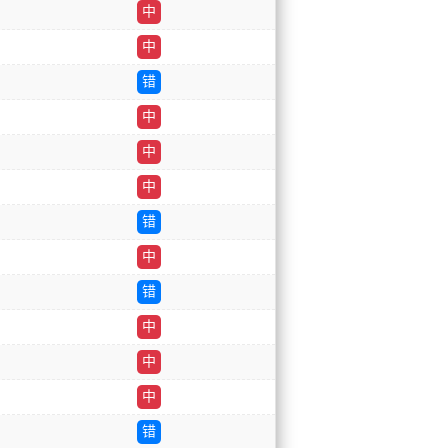
中
中
错
中
中
中
错
中
错
中
中
中
错