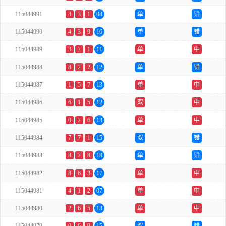
115044991
4
3
1
08
单
错
115044990
4
3
9
16
单
错
115044989
3
7
1
11
单
中
115044988
8
2
2
12
单
错
115044987
1
5
7
13
单
中
115044986
6
1
5
12
双
中
115044985
0
7
6
13
单
中
115044984
7
7
1
15
双
错
115044983
8
2
8
18
单
错
115044982
8
6
3
17
单
中
115044981
4
1
2
07
单
中
115044980
2
6
5
13
单
中