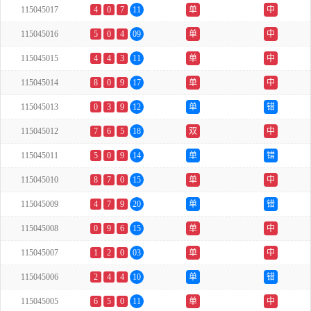
115045017
4
0
7
11
单
中
115045016
5
0
4
09
单
中
115045015
4
4
3
11
单
中
115045014
8
0
9
17
单
中
115045013
0
3
9
12
单
错
115045012
7
6
5
18
双
中
115045011
5
0
9
14
单
错
115045010
8
7
0
15
单
中
115045009
4
7
9
20
单
错
115045008
0
9
6
15
单
中
115045007
1
2
0
03
单
中
115045006
2
4
4
10
单
错
115045005
6
5
0
11
单
中