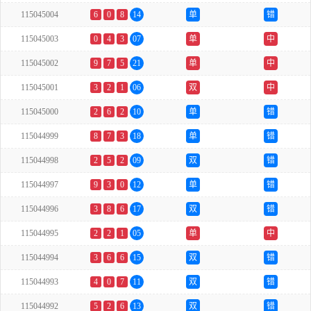
115045004
6
0
8
14
单
错
115045003
0
4
3
07
单
中
115045002
9
7
5
21
单
中
115045001
3
2
1
06
双
中
115045000
2
6
2
10
单
错
115044999
8
7
3
18
单
错
115044998
2
5
2
09
双
错
115044997
9
3
0
12
单
错
115044996
3
8
6
17
双
错
115044995
2
2
1
05
单
中
115044994
3
6
6
15
双
错
115044993
4
0
7
11
双
错
115044992
5
2
6
13
双
错