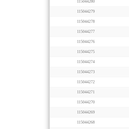
115044280
115044279
115044278
115044277
115044276
115044275
115044274
115044273
115044272
115044271
115044270
115044269
115044268