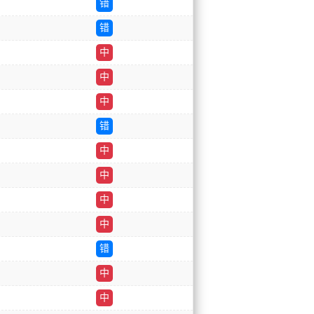
错
错
中
中
中
错
中
中
中
中
错
中
中