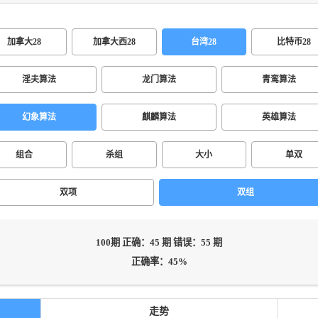
加拿大28
加拿大西28
台湾28
比特币28
淫夫算法
龙门算法
青鸾算法
幻象算法
麒麟算法
英雄算法
组合
杀组
大小
单双
双项
双组
100期 正确：45 期 错误：55 期
正确率：45%
走势