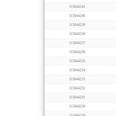
115044241
115044240
115044239
115044238
115044237
115044236
115044235
115044234
115044233
115044232
115044231
115044230
115044229