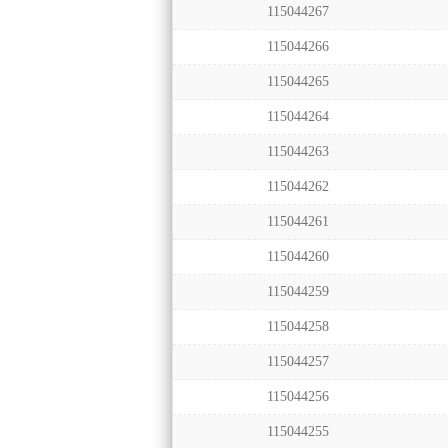
115044267
115044266
115044265
115044264
115044263
115044262
115044261
115044260
115044259
115044258
115044257
115044256
115044255