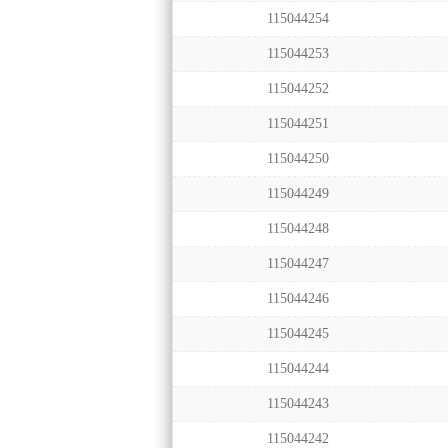
115044254
115044253
115044252
115044251
115044250
115044249
115044248
115044247
115044246
115044245
115044244
115044243
115044242