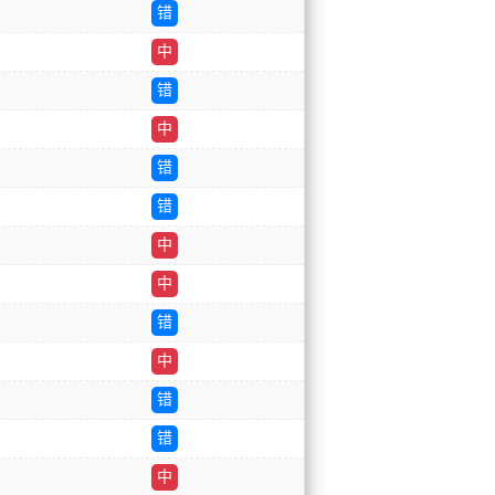
错
中
错
中
错
错
中
中
错
中
错
错
中