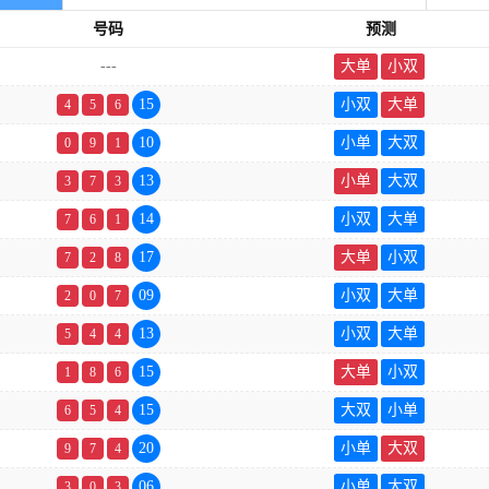
号码
预测
---
大单
小双
15
小双
大单
4
5
6
10
小单
大双
0
9
1
13
小单
大双
3
7
3
14
小双
大单
7
6
1
17
大单
小双
7
2
8
09
小双
大单
2
0
7
13
小双
大单
5
4
4
15
大单
小双
1
8
6
15
大双
小单
6
5
4
20
小单
大双
9
7
4
06
小单
大双
3
0
3