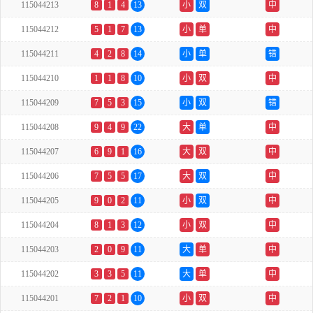
115044213
8
1
4
13
小
双
中
115044212
5
1
7
13
小
单
中
115044211
4
2
8
14
小
单
错
115044210
1
1
8
10
小
双
中
115044209
7
5
3
15
小
双
错
115044208
9
4
9
22
大
单
中
115044207
6
9
1
16
大
双
中
115044206
7
5
5
17
大
双
中
115044205
9
0
2
11
小
双
中
115044204
8
1
3
12
小
双
中
115044203
2
0
9
11
大
单
中
115044202
3
3
5
11
大
单
中
115044201
7
2
1
10
小
双
中