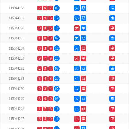
115044238
2
0
7
09
大
双
错
115044237
5
9
3
17
小
双
错
115044236
0
8
6
14
大
单
中
115044235
1
0
8
09
大
双
错
115044234
0
3
9
12
大
双
中
115044233
9
7
9
25
大
单
中
115044232
2
3
4
09
大
双
错
115044231
8
4
8
20
小
双
中
115044230
0
3
4
07
大
单
中
115044229
3
0
0
03
大
双
错
115044228
1
7
8
16
小
双
中
115044227
6
5
0
11
小
单
中