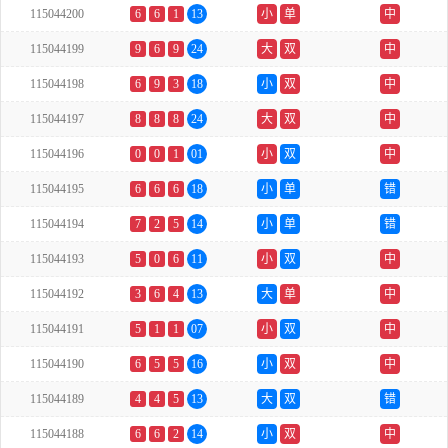
115044200
6
6
1
13
小
单
中
115044199
9
6
9
24
大
双
中
115044198
6
9
3
18
小
双
中
115044197
8
8
8
24
大
双
中
115044196
0
0
1
01
小
双
中
115044195
6
6
6
18
小
单
错
115044194
7
2
5
14
小
单
错
115044193
5
0
6
11
小
双
中
115044192
3
6
4
13
大
单
中
115044191
5
1
1
07
小
双
中
115044190
6
5
5
16
小
双
中
115044189
4
4
5
13
大
双
错
115044188
6
6
2
14
小
双
中