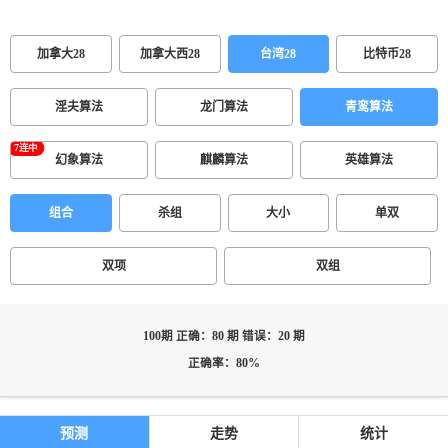
加拿大28
加拿大西28
台湾28
比特币28
淫夫算法
龙门算法
青鸾算法
幻象算法
麒麟算法
英雄算法
组合
杀组
大小
单双
双项
双组
100期 正确：80 期 错误：20 期
正确率：80%
预测
走势
统计