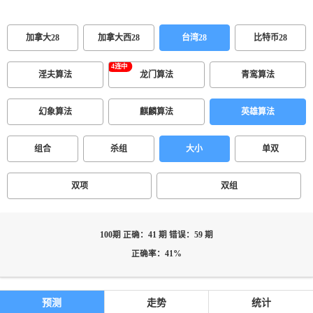
加拿大28
加拿大西28
台湾28
比特币28
淫夫算法
龙门算法
青鸾算法
幻象算法
麒麟算法
英雄算法
组合
杀组
大小
单双
双项
双组
100期 正确：41 期 错误：59 期
正确率：41%
预测
走势
统计