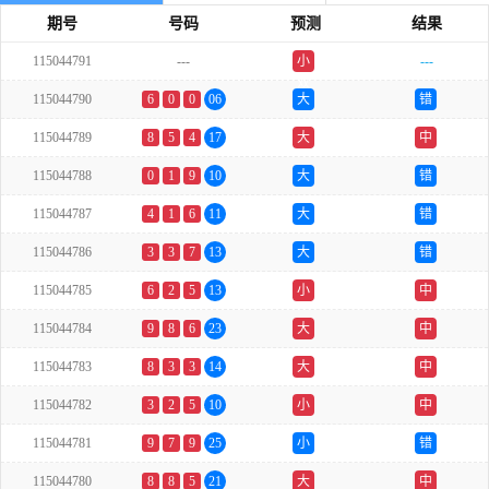
期号
号码
预测
结果
115044791
---
小
---
双
115044790
6
0
0
06
大
错
115044789
8
5
4
17
大
中
115044788
0
1
9
10
大
错
115044787
4
1
6
11
大
错
115044786
3
3
7
13
大
错
115044785
6
2
5
13
小
中
115044784
9
8
6
23
大
中
115044783
8
3
3
14
大
中
115044782
3
2
5
10
小
中
115044781
9
7
9
25
小
错
115044780
8
8
5
21
大
中