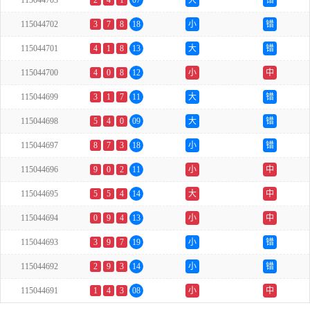
115044703
2
4
1
07
大
错
115044702
3
7
8
18
小
错
115044701
4
1
8
13
大
错
115044700
4
0
8
12
小
中
115044699
3
1
7
11
大
错
115044698
5
4
0
09
大
错
115044697
8
7
3
18
小
错
115044696
9
0
2
11
小
中
115044695
5
5
4
14
大
中
115044694
0
9
4
13
小
中
115044693
3
9
7
19
小
错
115044692
2
9
3
14
小
错
115044691
1
4
3
08
小
中