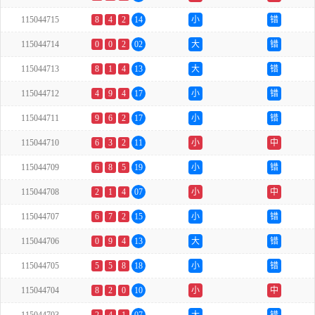
115044715
8
4
2
14
小
错
115044714
0
0
2
02
大
错
115044713
8
1
4
13
大
错
115044712
4
9
4
17
小
错
115044711
9
6
2
17
小
错
115044710
6
3
2
11
小
中
115044709
6
8
5
19
小
错
115044708
2
1
4
07
小
中
115044707
6
7
2
15
小
错
115044706
0
9
4
13
大
错
115044705
5
5
8
18
小
错
115044704
8
2
0
10
小
中