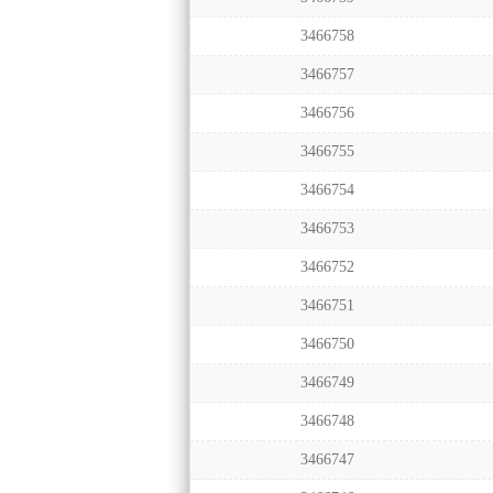
3466758
3466757
3466756
3466755
3466754
3466753
3466752
3466751
3466750
3466749
3466748
3466747