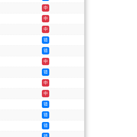
中
中
中
错
错
中
错
中
中
错
错
错
错