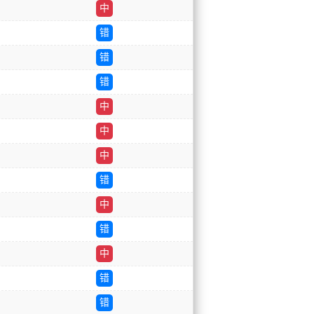
中
错
错
错
中
中
中
错
中
错
中
错
错