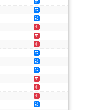
错
错
错
中
中
中
错
错
错
中
中
中
错