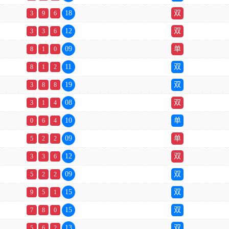
18
双
3
9
6
12
双
3
3
6
09
单
8
1
0
11
双
8
1
2
19
双
3
8
8
08
双
3
1
4
10
单
0
6
4
09
单
5
2
2
12
双
3
3
6
09
双
5
2
2
15
双
9
5
1
15
双
7
8
0
13
双
5
6
2