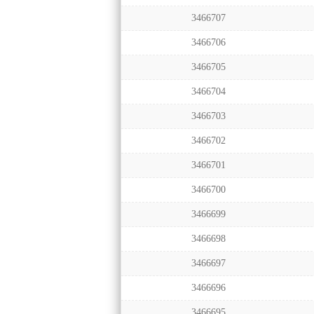
3466707
3466706
3466705
3466704
3466703
3466702
3466701
3466700
3466699
3466698
3466697
3466696
3466695