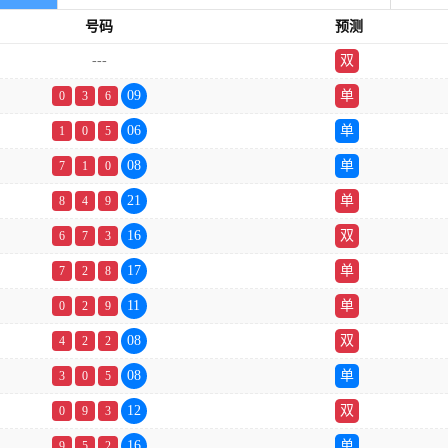
号码
预测
---
双
09
单
0
3
6
06
单
1
0
5
08
单
7
1
0
21
单
8
4
9
16
双
6
7
3
17
单
7
2
8
11
单
0
2
9
08
双
4
2
2
08
单
3
0
5
12
双
0
9
3
16
单
9
5
2