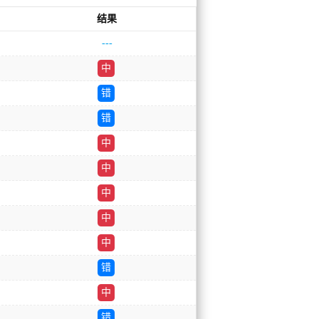
结果
---
中
错
错
中
中
中
中
中
错
中
错