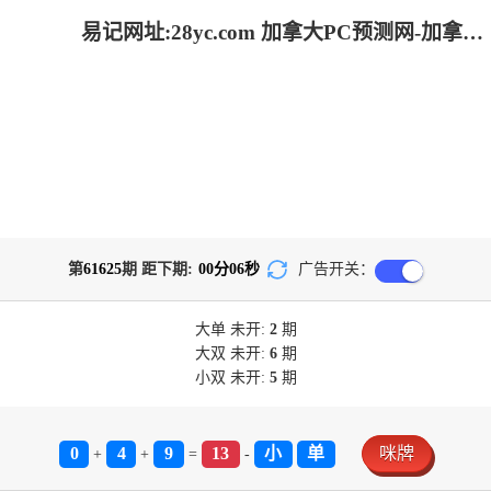
易记网址:28yc.com 加拿大PC预测网-加拿大28开奖|PC结果预测官网|jnd预测网28预测走势_极致火热优质的免费预测
第
61625
期 距下期:
00
分
06
秒
广告开关：
大单
未开:
2
期
大双
未开:
6
期
小双
未开:
5
期
0
4
9
13
小
单
咪牌
+
+
=
-