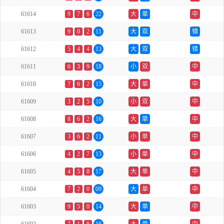
61614
9
7
6
22
大
单
中
61613
9
0
2
11
大
双
错
61612
5
4
4
13
大
双
错
61611
6
3
9
18
小
双
中
61610
7
6
2
15
大
单
中
61609
3
2
5
10
小
双
中
61608
8
6
2
16
大
单
中
61607
3
6
2
11
小
单
中
61606
4
2
7
13
小
单
中
61605
4
5
8
17
大
单
中
61604
7
2
0
09
大
单
中
61603
9
5
0
14
大
单
中