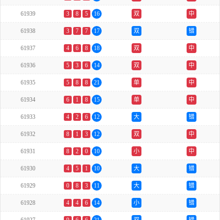
61939
3
8
5
16
双
中
61938
3
7
7
17
双
错
61937
4
6
8
18
双
中
61936
5
3
6
14
双
中
61935
5
8
8
21
单
中
61934
6
1
8
15
单
中
61933
4
2
6
12
大
错
61932
8
1
3
12
双
中
61931
8
2
0
10
小
中
61930
4
5
1
10
大
错
61929
0
8
3
11
大
错
61928
4
4
6
14
小
错