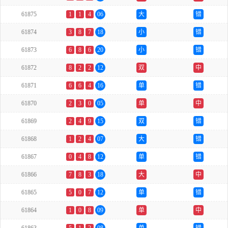
61875
1
1
4
06
大
错
61874
3
8
7
18
小
错
61873
6
8
6
20
小
错
61872
8
2
2
12
双
中
61871
6
6
4
16
单
错
61870
2
3
0
05
单
中
61869
2
4
9
15
双
错
61868
1
2
4
07
大
错
61867
0
4
8
12
单
错
61866
7
8
3
18
大
中
61865
5
0
7
12
单
错
61864
1
0
8
09
单
中