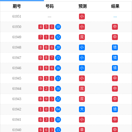
期号
号码
预测
结果
61951
---
小
---
61950
4
5
1
10
小
中
61949
7
1
4
12
双
中
61948
8
6
6
20
小
错
61947
0
8
7
15
小
错
61946
1
9
6
16
小
错
61945
9
3
1
13
小
中
61944
9
2
5
16
双
中
61943
8
9
5
22
双
中
61942
1
0
3
04
大
错
61941
6
3
1
10
小
中
61940
6
6
3
15
单
中