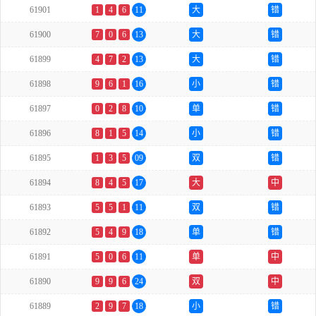
61901
1
4
6
11
大
错
61900
7
0
6
13
大
错
61899
4
7
2
13
大
错
61898
9
6
1
16
小
错
61897
0
2
8
10
单
错
61896
8
1
5
14
小
错
61895
1
3
5
09
双
错
61894
8
4
5
17
大
中
61893
5
5
1
11
双
错
61892
5
4
9
18
单
错
61891
5
0
6
11
单
中
61890
9
9
6
24
双
中
61889
2
9
7
18
小
错