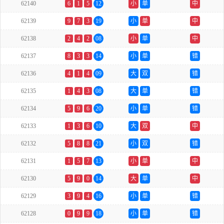
62140
6
1
5
12
小
单
中
62139
9
7
3
19
小
单
中
62138
2
4
2
08
小
单
中
62137
8
3
3
14
小
单
错
62136
4
1
4
09
大
双
错
62135
1
4
3
08
大
单
错
62134
5
9
6
20
小
单
错
62133
1
3
6
10
大
双
中
62132
5
8
8
21
小
双
错
62131
1
5
7
13
小
单
中
62130
5
9
0
14
大
单
中
62129
3
9
4
16
小
单
错
62128
0
9
9
18
小
单
错