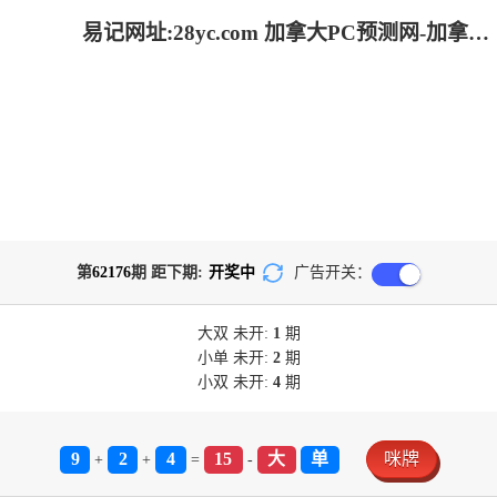
易记网址:28yc.com 加拿大PC预测网-加拿大28开奖|PC结果预测官网|jnd预测网28预测走势_极致火热优质的免费预测
第
62176
期 距下期:
开奖中
广告开关：
大双
未开:
1
期
小单
未开:
2
期
小双
未开:
4
期
9
2
4
15
大
单
咪牌
+
+
=
-