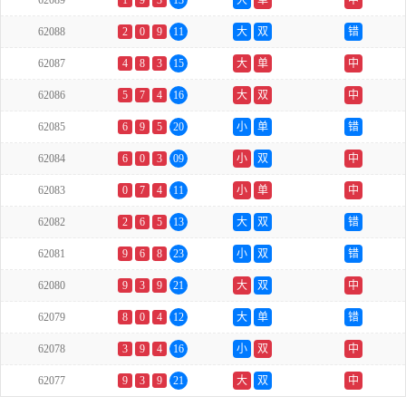
62089
1
9
3
13
大
单
中
62088
2
0
9
11
大
双
错
62087
4
8
3
15
大
单
中
62086
5
7
4
16
大
双
中
62085
6
9
5
20
小
单
错
62084
6
0
3
09
小
双
中
62083
0
7
4
11
小
单
中
62082
2
6
5
13
大
双
错
62081
9
6
8
23
小
双
错
62080
9
3
9
21
大
双
中
62079
8
0
4
12
大
单
错
62078
3
9
4
16
小
双
中
62077
9
3
9
21
大
双
中