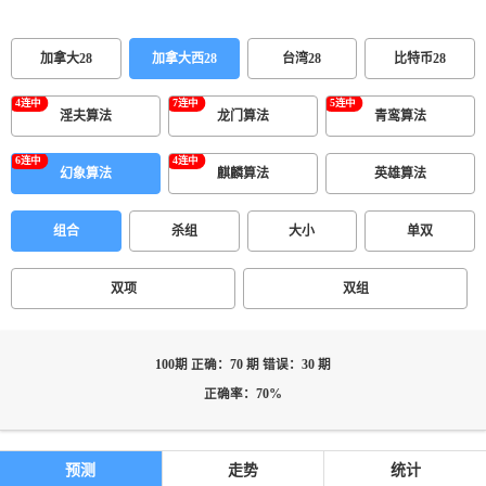
加拿大28
加拿大西28
台湾28
比特币28
淫夫算法
龙门算法
青鸾算法
幻象算法
麒麟算法
英雄算法
组合
杀组
大小
单双
双项
双组
100期 正确：70 期 错误：30 期
正确率：70%
预测
走势
统计