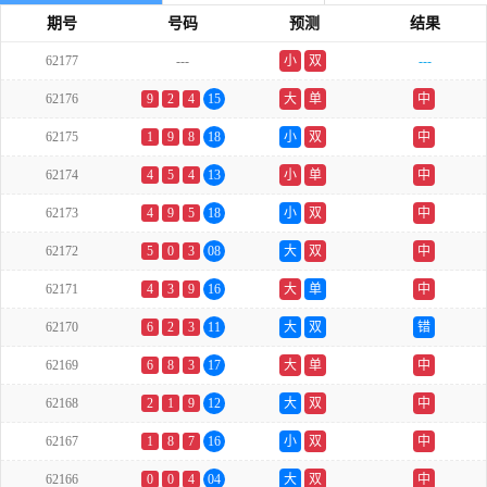
期号
号码
预测
结果
62177
---
小
双
---
62176
9
2
4
15
大
单
中
62175
1
9
8
18
小
双
中
62174
4
5
4
13
小
单
中
62173
4
9
5
18
小
双
中
62172
5
0
3
08
大
双
中
62171
4
3
9
16
大
单
中
62170
6
2
3
11
大
双
错
62169
6
8
3
17
大
单
中
62168
2
1
9
12
大
双
中
62167
1
8
7
16
小
双
中
62166
0
0
4
04
大
双
中