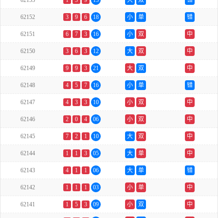
62153
1
3
9
13
大
双
错
62152
3
9
6
18
小
单
错
62151
6
7
3
16
小
双
中
62150
3
6
3
12
大
双
中
62149
9
9
3
21
大
双
中
62148
4
5
7
16
小
单
错
62147
4
3
3
10
小
双
中
62146
2
0
4
06
小
双
中
62145
7
2
1
10
大
双
中
62144
1
1
3
05
大
单
中
62143
4
1
1
06
大
单
错
62142
1
1
1
03
小
单
中
62141
1
5
3
09
小
双
中