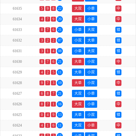
61635
5
9
8
22
大双
小单
中
61634
4
7
9
20
大双
小单
中
61633
8
7
6
21
小单
大双
错
61632
3
2
2
07
小双
大单
错
61631
3
1
4
08
小单
大双
错
61630
8
7
6
21
大单
小双
中
61629
4
2
5
11
大单
小双
错
61628
9
7
3
19
大单
小双
中
61627
6
8
7
21
大双
小单
错
61626
8
7
1
16
大双
小单
中
61625
0
4
9
13
大单
小双
错
61624
4
1
6
11
大双
小单
中