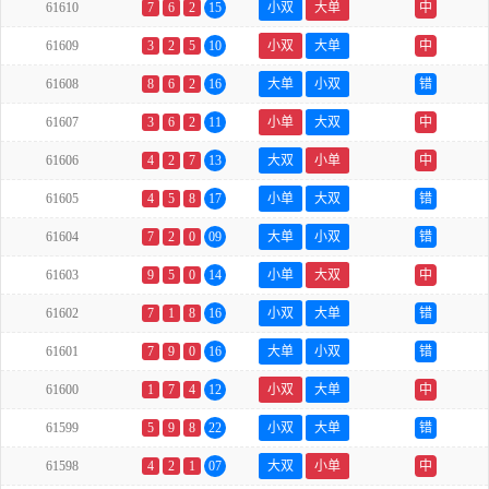
61610
7
6
2
15
小双
大单
中
61609
3
2
5
10
小双
大单
中
61608
8
6
2
16
大单
小双
错
61607
3
6
2
11
小单
大双
中
61606
4
2
7
13
大双
小单
中
61605
4
5
8
17
小单
大双
错
61604
7
2
0
09
大单
小双
错
61603
9
5
0
14
小单
大双
中
61602
7
1
8
16
小双
大单
错
61601
7
9
0
16
大单
小双
错
61600
1
7
4
12
小双
大单
中
61599
5
9
8
22
小双
大单
错
61598
4
2
1
07
大双
小单
中