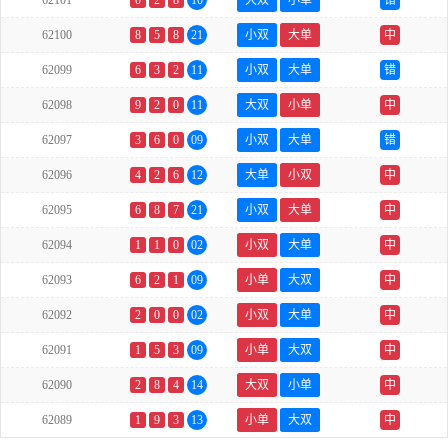
62101
0
2
8
10
大双
小单
错
62100
8
5
8
21
小双
大单
中
62099
6
3
2
11
小双
大单
错
62098
9
2
0
11
大双
小单
中
62097
3
6
0
09
小双
大单
错
62096
4
2
6
12
大单
小双
中
62095
6
8
7
21
小双
大单
中
62094
1
1
0
02
小双
大单
中
62093
6
2
1
09
小单
大双
中
62092
2
0
0
02
小双
大单
中
62091
1
5
3
09
小单
大双
中
62090
2
8
4
14
大双
小单
中
62089
1
9
3
13
小单
大双
中