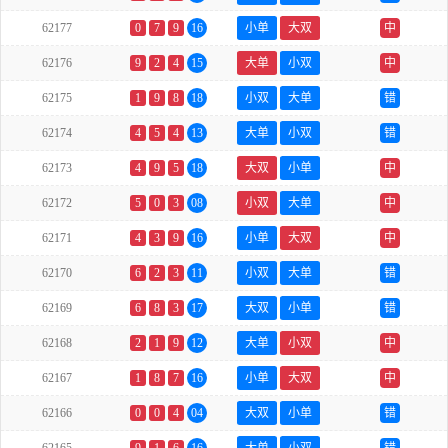
62177
0
7
9
16
小单
大双
中
62176
9
2
4
15
大单
小双
中
62175
1
9
8
18
小双
大单
错
62174
4
5
4
13
大单
小双
错
62173
4
9
5
18
大双
小单
中
62172
5
0
3
08
小双
大单
中
62171
4
3
9
16
小单
大双
中
62170
6
2
3
11
小双
大单
错
62169
6
8
3
17
大双
小单
错
62168
2
1
9
12
大单
小双
中
62167
1
8
7
16
小单
大双
中
62166
0
0
4
04
大双
小单
错