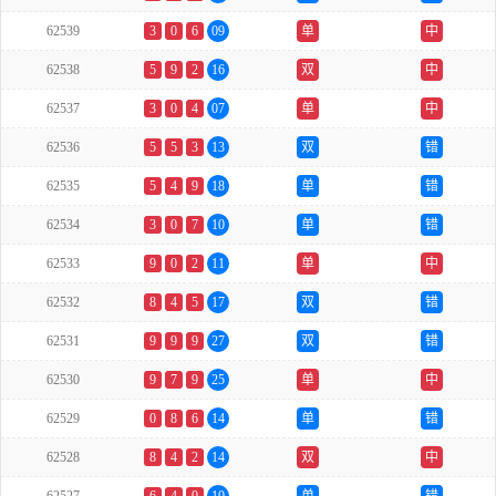
62539
3
0
6
09
单
中
62538
5
9
2
16
双
中
62537
3
0
4
07
单
中
62536
5
5
3
13
双
错
62535
5
4
9
18
单
错
62534
3
0
7
10
单
错
62533
9
0
2
11
单
中
62532
8
4
5
17
双
错
62531
9
9
9
27
双
错
62530
9
7
9
25
单
中
62529
0
8
6
14
单
错
62528
8
4
2
14
双
中