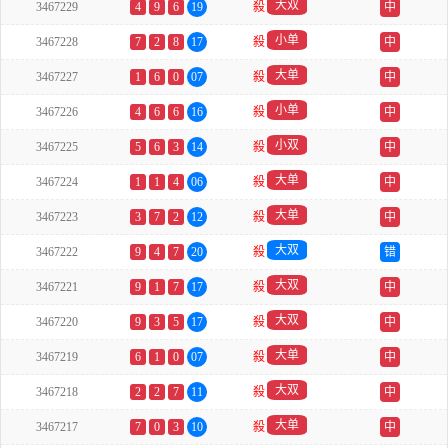
大双
3467229
4
9
6
19
殺
中
小单
3467228
7
2
8
17
殺
中
大单
3467227
1
6
0
07
殺
中
小单
3467226
4
6
6
16
殺
中
小双
3467225
5
6
3
14
殺
中
大单
3467224
1
1
4
06
殺
中
大单
3467223
3
7
2
12
殺
中
大双
3467222
9
4
7
20
殺
错
大双
3467221
9
1
7
17
殺
中
大双
3467220
9
3
5
17
殺
中
大单
3467219
6
1
0
07
殺
中
大双
3467218
2
2
7
11
殺
中
大单
3467217
7
0
3
10
殺
中