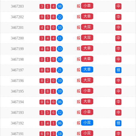
小单
3467203
3
1
4
08
殺
中
大单
3467202
9
5
8
22
殺
中
大双
3467201
4
6
0
10
殺
中
大双
3467200
3
4
4
11
殺
中
大单
3467199
4
6
3
13
殺
中
大单
3467198
0
1
9
10
殺
中
大单
3467197
8
6
7
21
殺
错
大双
3467196
8
2
0
10
殺
中
小单
3467195
1
8
1
10
殺
中
大单
3467194
0
6
0
06
殺
中
小单
3467193
1
5
6
12
殺
中
小双
3467192
1
4
1
06
殺
错
小双
3467191
6
9
3
18
殺
中