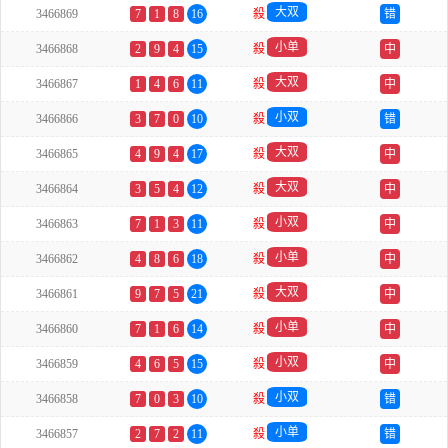
大双
3466869
7
1
8
16
殺
错
小单
3466868
2
9
4
15
殺
中
大双
3466867
1
4
6
11
殺
中
小双
3466866
3
7
0
10
殺
错
大双
3466865
4
9
4
17
殺
中
大双
3466864
3
5
4
12
殺
中
小双
3466863
7
1
3
11
殺
中
小单
3466862
4
8
6
18
殺
中
大双
3466861
9
7
5
21
殺
中
小单
3466860
7
1
6
14
殺
中
小双
3466859
4
6
5
15
殺
中
小双
3466858
7
0
3
10
殺
错
小单
3466857
2
7
2
11
殺
错