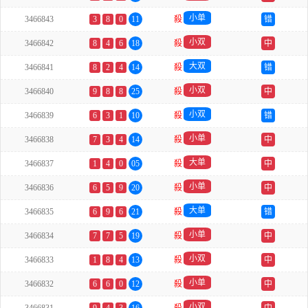
小单
3466843
3
8
0
11
殺
错
小双
3466842
8
4
6
18
殺
中
大双
3466841
8
2
4
14
殺
错
小双
3466840
9
8
8
25
殺
中
小双
3466839
6
3
1
10
殺
错
小单
3466838
7
3
4
14
殺
中
大单
3466837
1
4
0
05
殺
中
小单
3466836
6
5
9
20
殺
中
大单
3466835
6
9
6
21
殺
错
小单
3466834
7
7
5
19
殺
中
小双
3466833
1
8
4
13
殺
中
小单
3466832
6
6
0
12
殺
中
小双