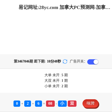
易记网址:28yc.com 加拿大PC预测网-加拿大28开奖|PC结果预测官网|jnd预测网28预测走势_极致火热优质的免费预测
第
3467046
期 距下期:
10
分
48
秒
广告开关：
大单
未开:
5
期
大双
未开:
1
期
小单
未开:
2
期
0
2
6
08
小
双
咪牌
+
+
=
-