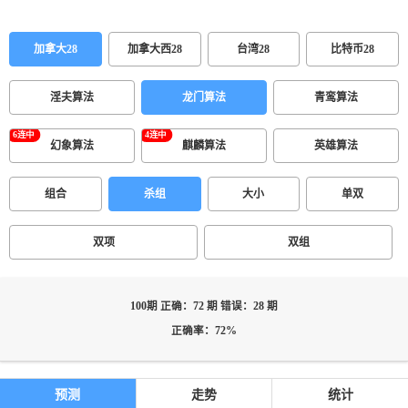
加拿大28
加拿大西28
台湾28
比特币28
淫夫算法
龙门算法
青鸾算法
幻象算法
麒麟算法
英雄算法
组合
杀组
大小
单双
双项
双组
100期 正确：72 期 错误：28 期
正确率：72%
预测
走势
统计