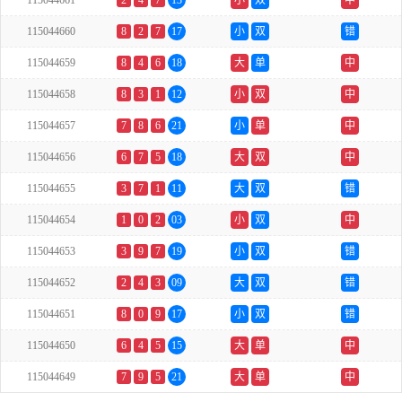
115044661
2
4
7
13
小
双
中
115044660
8
2
7
17
小
双
错
115044659
8
4
6
18
大
单
中
115044658
8
3
1
12
小
双
中
115044657
7
8
6
21
小
单
中
115044656
6
7
5
18
大
双
中
115044655
3
7
1
11
大
双
错
115044654
1
0
2
03
小
双
中
115044653
3
9
7
19
小
双
错
115044652
2
4
3
09
大
双
错
115044651
8
0
9
17
小
双
错
115044650
6
4
5
15
大
单
中
115044649
7
9
5
21
大
单
中