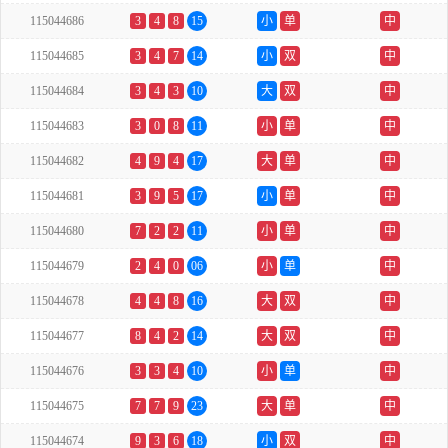
115044686
3
4
8
15
小
单
中
115044685
3
4
7
14
小
双
中
115044684
3
4
3
10
大
双
中
115044683
3
0
8
11
小
单
中
115044682
4
9
4
17
大
单
中
115044681
3
9
5
17
小
单
中
115044680
7
2
2
11
小
单
中
115044679
2
4
0
06
小
单
中
115044678
4
4
8
16
大
双
中
115044677
8
4
2
14
大
双
中
115044676
3
3
4
10
小
单
中
115044675
7
7
9
23
大
单
中
115044674
9
3
6
18
小
双
中