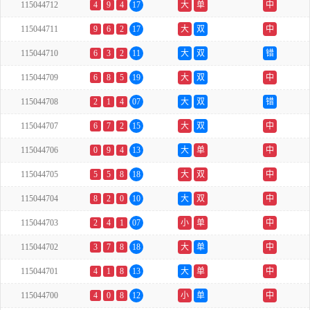
115044712
4
9
4
17
大
单
中
115044711
9
6
2
17
大
双
中
115044710
6
3
2
11
大
双
错
115044709
6
8
5
19
大
双
中
115044708
2
1
4
07
大
双
错
115044707
6
7
2
15
大
双
中
115044706
0
9
4
13
大
单
中
115044705
5
5
8
18
大
双
中
115044704
8
2
0
10
大
双
中
115044703
2
4
1
07
小
单
中
115044702
3
7
8
18
大
单
中
115044701
4
1
8
13
大
单
中
115044700
4
0
8
12
小
单
中