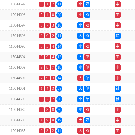
115044699
3
1
7
11
小
双
中
115044698
5
4
0
09
小
双
中
115044697
8
7
3
18
小
双
中
115044696
9
0
2
11
大
双
错
115044695
5
5
4
14
小
双
中
115044694
0
9
4
13
大
单
中
115044693
3
9
7
19
小
单
中
115044692
2
9
3
14
大
单
中
115044691
1
4
3
08
大
单
错
115044690
6
7
7
20
小
单
错
115044689
9
3
8
20
小
双
中
115044688
1
9
9
19
大
双
中
115044687
9
3
2
14
大
双
中