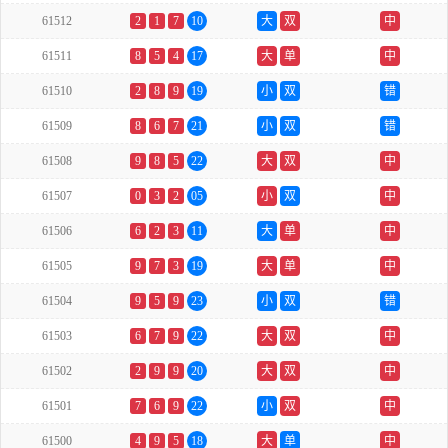
61512
2
1
7
10
大
双
中
61511
8
5
4
17
大
单
中
61510
2
8
9
19
小
双
错
61509
8
6
7
21
小
双
错
61508
9
8
5
22
大
双
中
61507
0
3
2
05
小
双
中
61506
6
2
3
11
大
单
中
61505
9
7
3
19
大
单
中
61504
9
5
9
23
小
双
错
61503
6
7
9
22
大
双
中
61502
2
9
9
20
大
双
中
61501
7
6
9
22
小
双
中
61500
4
9
5
18
大
单
中