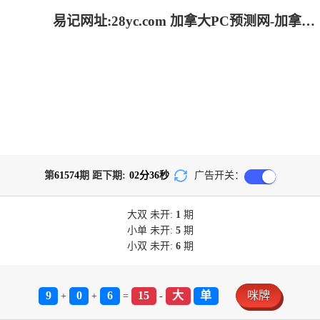
易记网址:28yc.com 加拿大PC预测网-加拿大28开奖|PC结果预测官网|jnd预测网28预测走势_极致火热优质的免费预测
第
61574
期 距下期:
02
分
36
秒
广告开关：
大双
未开:
1
期
小单
未开:
5
期
小双
未开:
6
期
9
0
6
15
大
单
咪牌
+
+
=
-