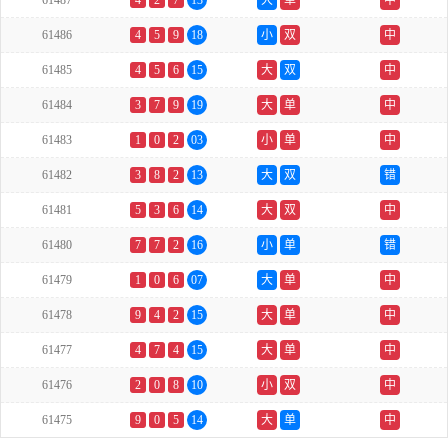
61487
4
2
7
13
大
单
中
61486
4
5
9
18
小
双
中
61485
4
5
6
15
大
双
中
61484
3
7
9
19
大
单
中
61483
1
0
2
03
小
单
中
61482
3
8
2
13
大
双
错
61481
5
3
6
14
大
双
中
61480
7
7
2
16
小
单
错
61479
1
0
6
07
大
单
中
61478
9
4
2
15
大
单
中
61477
4
7
4
15
大
单
中
61476
2
0
8
10
小
双
中
61475
9
0
5
14
大
单
中