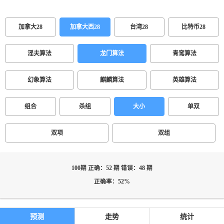
加拿大28
加拿大西28
台湾28
比特币28
淫夫算法
龙门算法
青鸾算法
幻象算法
麒麟算法
英雄算法
组合
杀组
大小
单双
双项
双组
100期 正确：52 期 错误：48 期
正确率：52%
预测
走势
统计