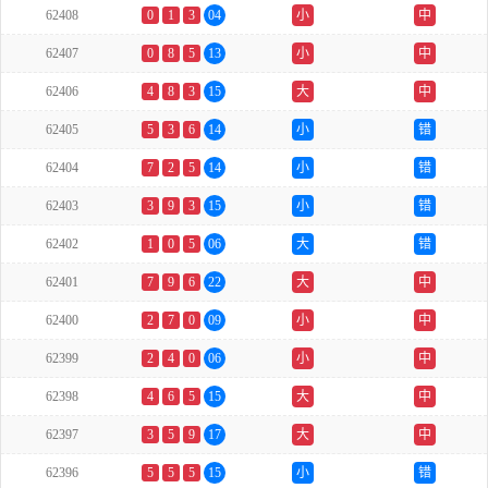
62408
0
1
3
04
小
中
62407
0
8
5
13
小
中
62406
4
8
3
15
大
中
62405
5
3
6
14
小
错
62404
7
2
5
14
小
错
62403
3
9
3
15
小
错
62402
1
0
5
06
大
错
62401
7
9
6
22
大
中
62400
2
7
0
09
小
中
62399
2
4
0
06
小
中
62398
4
6
5
15
大
中
62397
3
5
9
17
大
中
62396
5
5
5
15
小
错