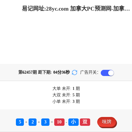
易记网址:28yc.com 加拿大PC预测网-加拿大28开奖|PC结果预测官网|jnd预测网28预测走势_极致火热优质的免费预测
第
62457
期 距下期:
04
分
36
秒
广告开关：
大单
未开:
1
期
大双
未开:
5
期
小单
未开:
3
期
5
2
3
10
小
双
咪牌
+
+
=
-