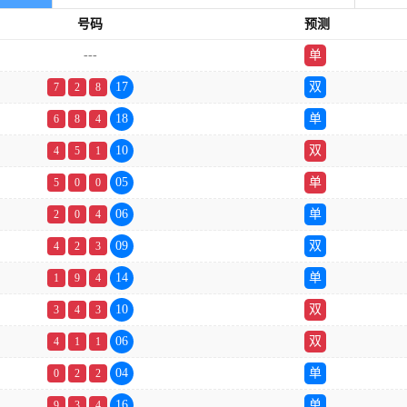
号码
预测
---
单
17
双
7
2
8
18
单
6
8
4
10
双
4
5
1
05
单
5
0
0
06
单
2
0
4
09
双
4
2
3
14
单
1
9
4
10
双
3
4
3
06
双
4
1
1
04
单
0
2
2
16
单
9
3
4