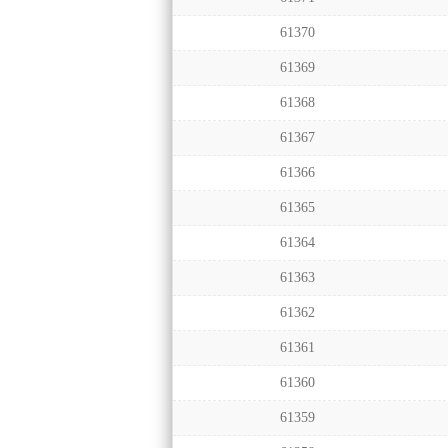
61370
61369
61368
61367
61366
61365
61364
61363
61362
61361
61360
61359