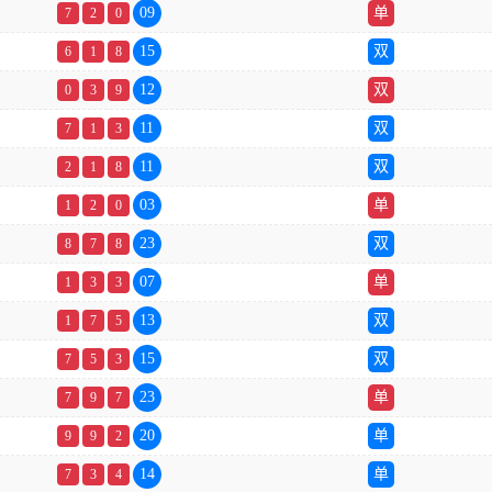
09
单
7
2
0
15
双
6
1
8
12
双
0
3
9
11
双
7
1
3
11
双
2
1
8
03
单
1
2
0
23
双
8
7
8
07
单
1
3
3
13
双
1
7
5
15
双
7
5
3
23
单
7
9
7
20
单
9
9
2
14
单
7
3
4