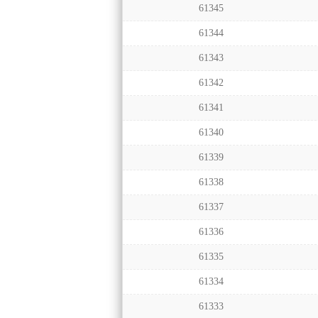
61345
61344
61343
61342
61341
61340
61339
61338
61337
61336
61335
61334
61333