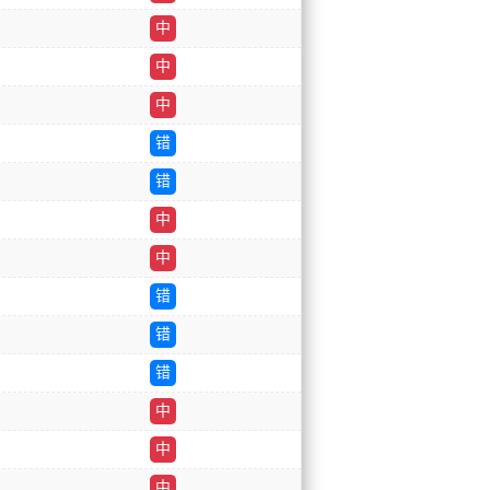
中
中
中
错
错
中
中
错
错
错
中
中
中