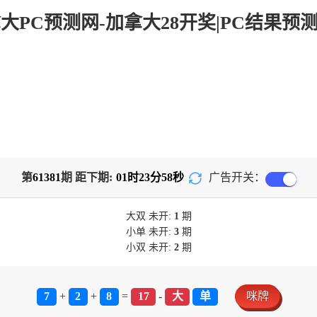
第
61381
期 距下期:
01
时
23
分
58
秒
广告开关：
大双
未开:
1
期
小单
未开:
3
期
小双
未开:
2
期
7
+
2
+
8
=
17
-
大
单
咪牌