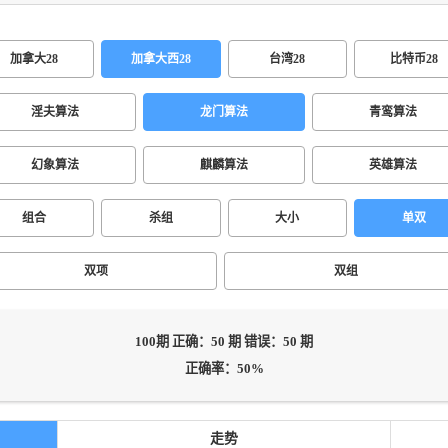
加拿大28
加拿大西28
台湾28
比特币28
淫夫算法
龙门算法
青鸾算法
幻象算法
麒麟算法
英雄算法
组合
杀组
大小
单双
双项
双组
100期 正确：50 期 错误：50 期
正确率：50%
走势