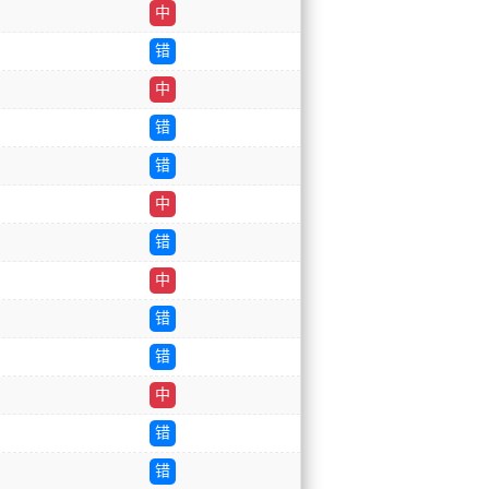
中
错
中
错
错
中
错
中
错
错
中
错
错