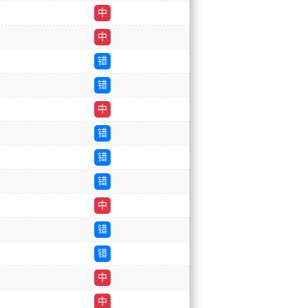
中
中
错
错
中
错
错
错
中
错
错
中
中