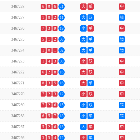
3467278
6
9
6
21
大
单
中
3467277
1
8
2
11
大
双
错
3467276
7
3
9
19
小
单
中
3467275
5
1
2
08
大
单
错
3467274
1
0
1
02
大
单
错
3467273
1
4
3
08
小
双
中
3467272
6
2
8
16
大
双
中
3467271
8
3
5
16
大
单
中
3467270
7
2
3
12
小
双
中
3467269
7
2
6
15
小
双
错
3467268
6
5
7
18
小
单
错
3467267
5
2
6
13
大
单
中
3467266
3
5
4
12
小
单
中