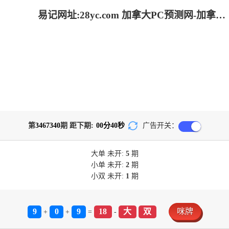
易记网址:28yc.com 加拿大PC预测网-加拿大28开奖|PC结果预测官网|jnd预测网28预测走势_极致火热优质的免费预测
第
3467340
期 距下期:
00
分
40
秒
广告开关：
大单
未开:
5
期
小单
未开:
2
期
小双
未开:
1
期
9
0
9
18
大
双
咪牌
+
+
=
-