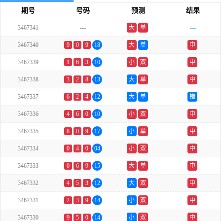
期号
号码
预测
结果
3467341
---
大
单
---
3467340
9
0
9
18
大
单
中
3467339
1
6
3
10
小
双
中
3467338
3
2
8
13
大
单
中
3467337
6
2
4
12
大
单
错
3467336
4
6
0
10
小
双
中
3467335
8
0
9
17
小
单
中
3467334
0
4
0
04
小
双
中
3467333
0
6
9
15
大
单
中
3467332
4
5
3
12
大
双
中
3467331
2
3
9
14
小
双
中
3467330
9
5
0
14
小
双
中