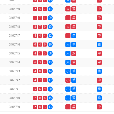
3466751
6
5
2
13
大
单
中
3466750
2
5
7
14
大
双
中
3466749
1
7
1
09
小
单
中
3466748
8
7
0
15
大
单
中
3466747
4
4
4
12
小
单
中
3466746
0
4
6
10
大
单
错
3466745
4
1
3
08
大
双
中
3466744
6
3
4
13
大
单
中
3466743
4
8
2
14
小
单
错
3466742
4
7
1
12
小
单
中
3466741
5
6
9
20
小
单
错
3466740
7
0
8
15
小
双
错
3466739
2
8
3
13
小
单
中