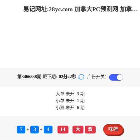
易记网址:28yc.com 加拿大PC预测网-加拿大28开奖|PC结果预测官网|jnd预测网28预测走势_极致火热优质的免费预测
第
3466838
期 距下期:
02
分
22
秒
广告开关：
大单
未开:
3
期
小单
未开:
1
期
小双
未开:
6
期
7
3
4
14
大
双
咪牌
+
+
=
-