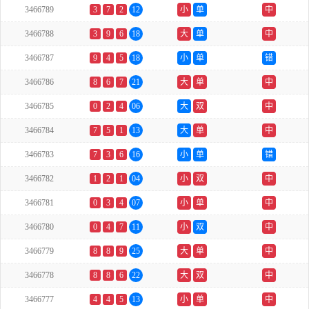
3466789
3
7
2
12
小
单
中
3466788
3
9
6
18
大
单
中
3466787
9
4
5
18
小
单
错
3466786
8
6
7
21
大
单
中
3466785
0
2
4
06
大
双
中
3466784
7
5
1
13
大
单
中
3466783
7
3
6
16
小
单
错
3466782
1
2
1
04
小
双
中
3466781
0
3
4
07
小
单
中
3466780
0
4
7
11
小
双
中
3466779
8
8
9
25
大
单
中
3466778
8
8
6
22
大
双
中
3466777
4
4
5
13
小
单
中