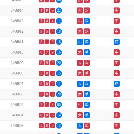
3466815
4
1
1
06
小
双
中
3466814
4
9
9
22
大
双
中
3466813
3
4
4
11
小
双
中
3466812
9
5
4
18
大
双
中
3466811
8
1
9
18
小
单
错
3466810
0
7
9
16
大
单
中
3466809
9
9
2
20
大
双
中
3466808
3
9
3
15
大
单
中
3466807
9
0
2
11
大
双
错
3466806
7
8
5
20
大
单
中
3466805
2
1
3
06
小
单
中
3466804
8
0
6
14
大
单
中
3466803
5
8
0
13
大
单
中