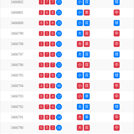
3466802
1
7
7
15
小
双
错
3466801
1
6
8
15
小
单
中
3466800
8
9
6
23
小
双
错
3466799
3
1
6
10
大
双
中
3466798
1
5
9
15
大
单
中
3466797
0
7
6
13
大
双
错
3466796
3
2
7
12
小
双
中
3466795
6
7
8
21
小
双
错
3466794
4
0
2
06
小
双
中
3466793
0
8
4
12
小
单
中
3466792
0
7
4
11
大
双
错
3466791
5
8
1
14
大
单
中
3466790
6
8
2
16
大
双
中