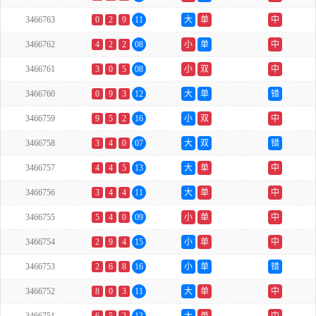
3466763
0
2
9
11
大
单
中
3466762
4
2
2
08
小
单
中
3466761
3
0
5
08
小
双
中
3466760
0
9
3
12
大
单
错
3466759
9
5
2
16
小
双
中
3466758
3
4
0
07
大
双
错
3466757
4
4
5
13
大
单
中
3466756
3
4
4
11
大
单
中
3466755
5
4
0
09
小
单
中
3466754
2
9
4
15
小
单
中
3466753
2
6
8
16
小
单
错
3466752
8
0
3
11
大
单
中