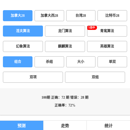
加拿大28
加拿大西28
台湾28
比特币28
淫夫算法
龙门算法
青鸾算法
幻象算法
麒麟算法
英雄算法
组合
杀组
大小
单双
双项
双组
100期 正确：72 期 错误：28 期
正确率：72%
预测
走势
统计