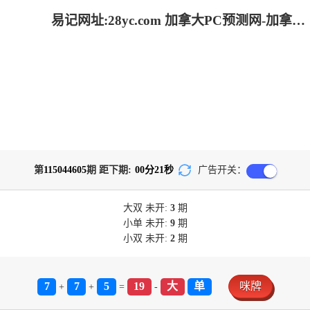
易记网址:28yc.com 加拿大PC预测网-加拿大28开奖|PC结果预测官网|jnd预测网28预测走势_极致火热优质的免费预测
第
115044605
期 距下期:
00
分
21
秒
广告开关：
大双
未开:
3
期
小单
未开:
9
期
小双
未开:
2
期
7
7
5
19
大
单
咪牌
+
+
=
-