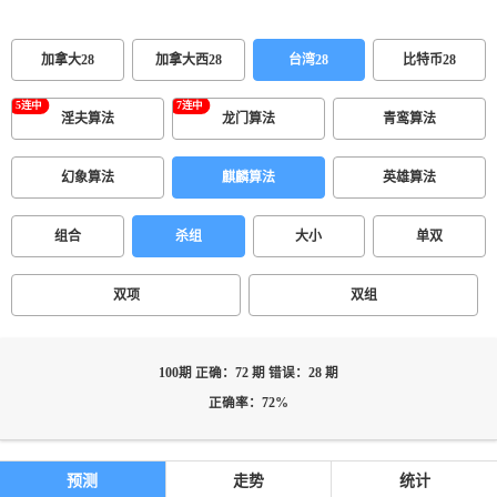
加拿大28
加拿大西28
台湾28
比特币28
淫夫算法
龙门算法
青鸾算法
幻象算法
麒麟算法
英雄算法
组合
杀组
大小
单双
双项
双组
100期 正确：72 期 错误：28 期
正确率：72%
预测
走势
统计