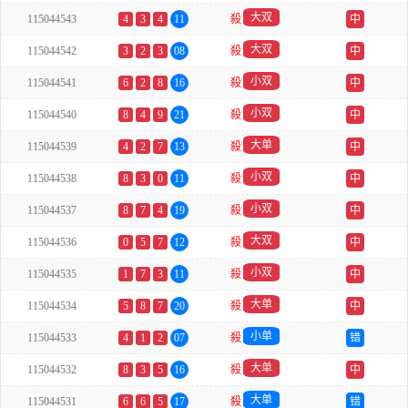
大双
115044543
4
3
4
11
殺
中
大双
115044542
3
2
3
08
殺
中
小双
115044541
6
2
8
16
殺
中
小双
115044540
8
4
9
21
殺
中
大单
115044539
4
2
7
13
殺
中
小双
115044538
8
3
0
11
殺
中
小双
115044537
8
7
4
19
殺
中
大双
115044536
0
5
7
12
殺
中
小双
115044535
1
7
3
11
殺
中
大单
115044534
5
8
7
20
殺
中
小单
115044533
4
1
2
07
殺
错
大单
115044532
8
3
5
16
殺
中
大单
115044531
6
6
5
17
殺
错