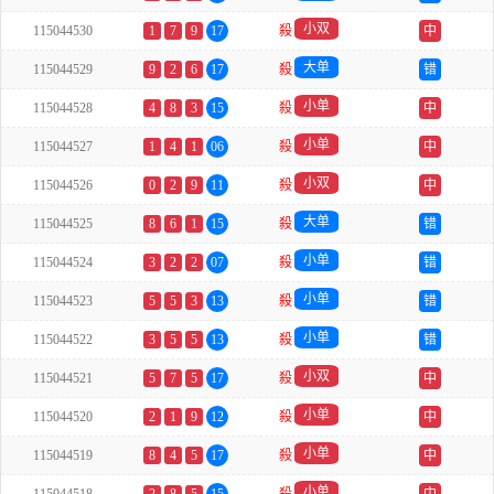
小双
115044530
1
7
9
17
殺
中
大单
115044529
9
2
6
17
殺
错
小单
115044528
4
8
3
15
殺
中
小单
115044527
1
4
1
06
殺
中
小双
115044526
0
2
9
11
殺
中
大单
115044525
8
6
1
15
殺
错
小单
115044524
3
2
2
07
殺
错
小单
115044523
5
5
3
13
殺
错
小单
115044522
3
5
5
13
殺
错
小双
115044521
5
7
5
17
殺
中
小单
115044520
2
1
9
12
殺
中
小单
115044519
8
4
5
17
殺
中
小单