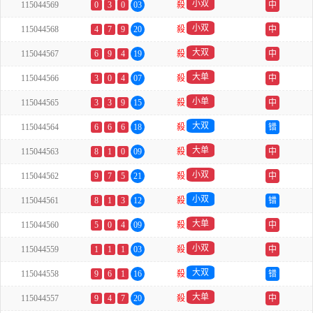
小双
115044569
0
3
0
03
殺
中
小双
115044568
4
7
9
20
殺
中
大双
115044567
6
9
4
19
殺
中
大单
115044566
3
0
4
07
殺
中
小单
115044565
3
3
9
15
殺
中
大双
115044564
6
6
6
18
殺
错
大单
115044563
8
1
0
09
殺
中
小双
115044562
9
7
5
21
殺
中
小双
115044561
8
1
3
12
殺
错
大单
115044560
5
0
4
09
殺
中
小双
115044559
1
1
1
03
殺
中
大双
115044558
9
6
1
16
殺
错
大单
115044557
9
4
7
20
殺
中