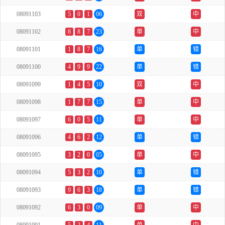
08091103
5
0
1
06
双
中
08091102
8
8
7
23
单
中
08091101
1
8
7
16
单
错
08091100
4
9
9
22
单
错
08091099
1
4
5
10
双
中
08091098
1
7
7
15
单
中
08091097
6
0
5
11
单
中
08091096
4
6
2
12
单
错
08091095
3
2
0
05
单
中
08091094
5
3
2
10
单
错
08091093
9
6
3
18
单
错
08091092
6
3
0
09
单
中