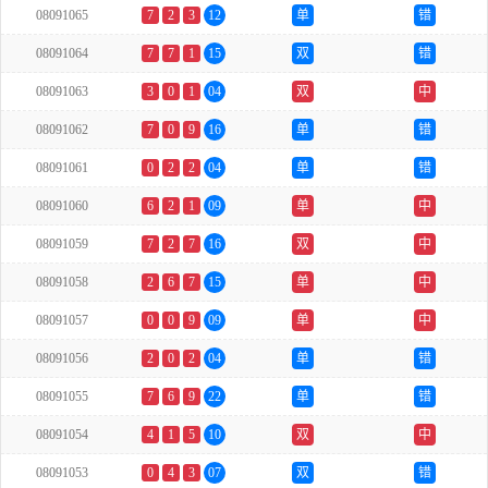
08091065
7
2
3
12
单
错
08091064
7
7
1
15
双
错
08091063
3
0
1
04
双
中
08091062
7
0
9
16
单
错
08091061
0
2
2
04
单
错
08091060
6
2
1
09
单
中
08091059
7
2
7
16
双
中
08091058
2
6
7
15
单
中
08091057
0
0
9
09
单
中
08091056
2
0
2
04
单
错
08091055
7
6
9
22
单
错
08091054
4
1
5
10
双
中
08091053
0
4
3
07
双
错