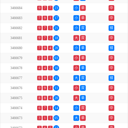
3466684
9
7
7
23
小
单
中
3466683
7
9
1
17
小
单
中
3466682
9
7
5
21
小
双
错
3466681
9
7
2
18
大
双
中
3466680
7
9
4
20
小
单
错
3466679
2
0
1
03
小
单
中
3466678
4
4
2
10
小
单
中
3466677
6
0
5
11
大
双
错
3466676
0
9
2
11
小
双
中
3466675
8
8
4
20
大
单
中
3466674
6
7
1
14
小
双
中
3466673
3
1
1
05
大
单
中