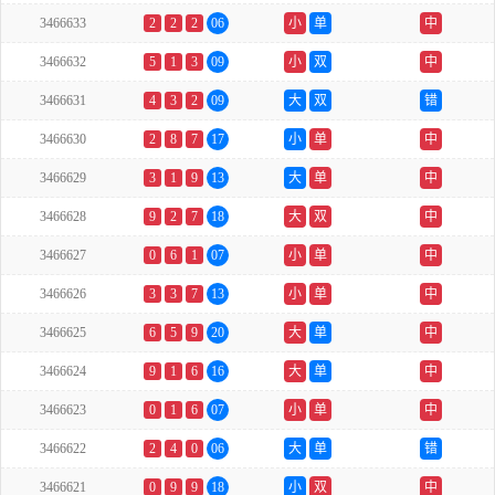
3466633
2
2
2
06
小
单
中
3466632
5
1
3
09
小
双
中
3466631
4
3
2
09
大
双
错
3466630
2
8
7
17
小
单
中
3466629
3
1
9
13
大
单
中
3466628
9
2
7
18
大
双
中
3466627
0
6
1
07
小
单
中
3466626
3
3
7
13
小
单
中
3466625
6
5
9
20
大
单
中
3466624
9
1
6
16
大
单
中
3466623
0
1
6
07
小
单
中
3466622
2
4
0
06
大
单
错
3466621
0
9
9
18
小
双
中