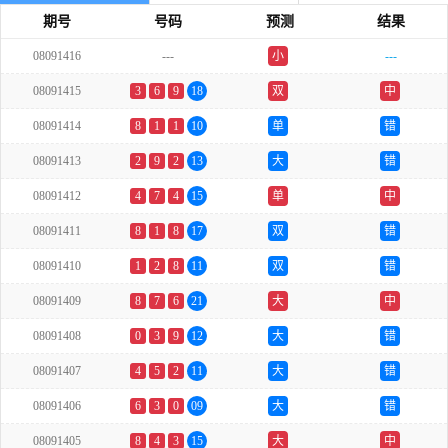
期号
号码
预测
结果
08091416
---
小
---
08091415
3
6
9
18
双
中
08091414
8
1
1
10
单
错
08091413
2
9
2
13
大
错
08091412
4
7
4
15
单
中
08091411
8
1
8
17
双
错
08091410
1
2
8
11
双
错
08091409
8
7
6
21
大
中
08091408
0
3
9
12
大
错
08091407
4
5
2
11
大
错
08091406
6
3
0
09
大
错
08091405
8
4
3
15
大
中