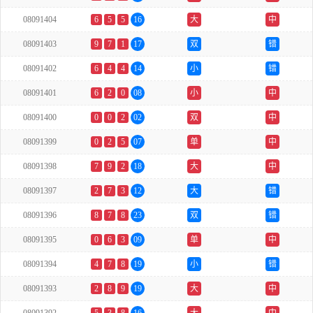
08091404
6
5
5
16
大
中
08091403
9
7
1
17
双
错
08091402
6
4
4
14
小
错
08091401
6
2
0
08
小
中
08091400
0
0
2
02
双
中
08091399
0
2
5
07
单
中
08091398
7
9
2
18
大
中
08091397
2
7
3
12
大
错
08091396
8
7
8
23
双
错
08091395
0
6
3
09
单
中
08091394
4
7
8
19
小
错
08091393
2
8
9
19
大
中