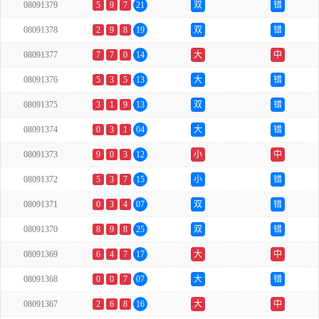
08091379
5
9
7
21
双
错
08091378
2
9
8
19
双
错
08091377
7
7
0
14
大
中
08091376
5
3
5
13
大
错
08091375
3
1
9
13
双
错
08091374
0
3
1
04
大
错
08091373
9
0
3
12
小
中
08091372
5
3
7
15
小
错
08091371
0
3
4
07
双
错
08091370
8
9
8
25
双
错
08091369
6
4
7
17
大
中
08091368
0
0
7
07
大
错
08091367
2
6
8
16
大
中