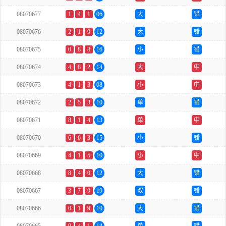
08070677
1
4
1
06
大
错
08070676
2
1
9
12
大
错
08070675
0
8
8
16
小
错
08070674
4
8
2
14
大
中
08070673
4
1
3
08
小
中
08070672
2
5
3
10
单
错
08070671
8
1
4
13
单
中
08070670
6
6
3
15
小
错
08070669
4
1
5
10
小
中
08070668
8
4
0
12
大
错
08070667
3
7
9
19
双
错
08070666
0
1
9
10
大
错