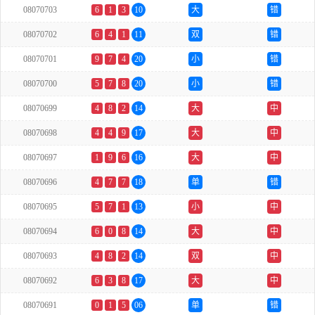
08070703
6
1
3
10
大
错
08070702
6
4
1
11
双
错
08070701
9
7
4
20
小
错
08070700
5
7
8
20
小
错
08070699
4
8
2
14
大
中
08070698
4
4
9
17
大
中
08070697
1
9
6
16
大
中
08070696
4
7
7
18
单
错
08070695
5
7
1
13
小
中
08070694
6
0
8
14
大
中
08070693
4
8
2
14
双
中
08070692
6
3
8
17
大
中
08070691
0
1
5
06
单
错