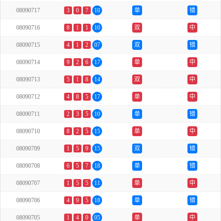
08090717
3
0
7
10
单
错
08090716
8
1
1
10
双
中
08090715
4
1
2
07
双
错
08090714
9
2
6
17
单
中
08090713
5
1
8
14
双
中
08090712
4
8
5
17
单
中
08090711
2
3
5
10
单
错
08090710
8
2
5
15
单
中
08090709
1
5
9
15
双
错
08090708
6
5
7
18
单
错
08090707
1
5
5
11
单
中
08090706
4
9
5
18
单
错
08090705
1
4
0
05
单
中