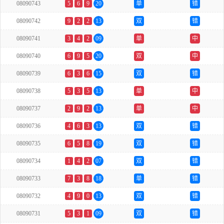
08090743
5
6
9
20
单
错
08090742
9
2
2
13
双
错
08090741
3
4
2
09
单
中
08090740
6
9
5
20
双
中
08090739
6
3
6
15
双
错
08090738
5
3
5
13
单
中
08090737
2
9
2
13
单
中
08090736
4
6
3
13
双
错
08090735
6
5
8
19
双
错
08090734
1
4
2
07
双
错
08090733
7
3
8
18
单
错
08090732
4
9
0
13
双
错
08090731
5
3
1
09
双
错