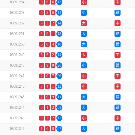
08091254
0
6
6
12
小
中
08091253
0
8
6
14
小
错
08091252
9
3
2
14
大
中
08091251
3
9
1
13
大
错
08091250
6
0
4
10
大
错
08091249
6
6
2
14
大
中
08091248
8
9
9
26
小
错
08091247
2
0
7
09
小
中
08091246
7
4
1
12
小
中
08091245
2
0
9
11
大
错
08091244
5
1
2
08
大
错
08091243
3
7
2
12
小
中
08091242
1
6
0
07
大
错