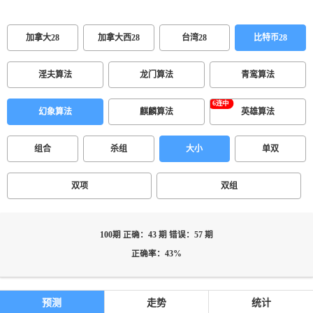
加拿大28
加拿大西28
台湾28
比特币28
淫夫算法
龙门算法
青鸾算法
幻象算法
麒麟算法
英雄算法
组合
杀组
大小
单双
双项
双组
100期 正确：43 期 错误：57 期
正确率：43%
预测
走势
统计