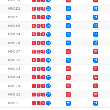
08091203
7
0
1
08
小
中
08091202
8
9
5
22
小
错
08091201
8
5
2
15
小
错
08091200
6
8
6
20
小
错
08091199
9
8
0
17
小
错
08091198
5
1
8
14
小
错
08091197
8
2
8
18
大
中
08091196
8
5
5
18
小
错
08091195
8
1
1
10
小
中
08091194
4
6
2
12
小
中
08091193
7
3
2
12
小
中
08091192
1
5
1
07
小
中
08091191
1
6
0
07
大
错