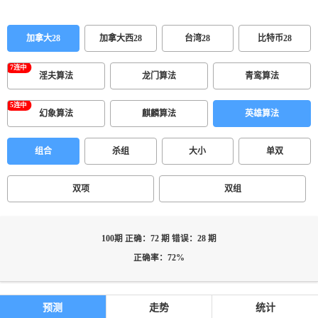
加拿大28
加拿大西28
台湾28
比特币28
淫夫算法
龙门算法
青鸾算法
幻象算法
麒麟算法
英雄算法
组合
杀组
大小
单双
双项
双组
100期 正确：72 期 错误：28 期
正确率：72%
预测
走势
统计