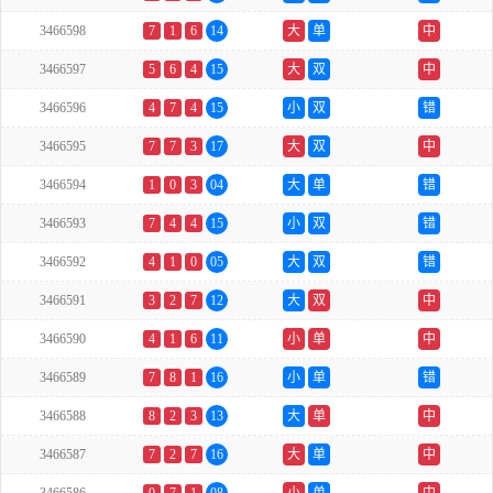
3466598
7
1
6
14
大
单
中
3466597
5
6
4
15
大
双
中
3466596
4
7
4
15
小
双
错
3466595
7
7
3
17
大
双
中
3466594
1
0
3
04
大
单
错
3466593
7
4
4
15
小
双
错
3466592
4
1
0
05
大
双
错
3466591
3
2
7
12
大
双
中
3466590
4
1
6
11
小
单
中
3466589
7
8
1
16
小
单
错
3466588
8
2
3
13
大
单
中
3466587
7
2
7
16
大
单
中