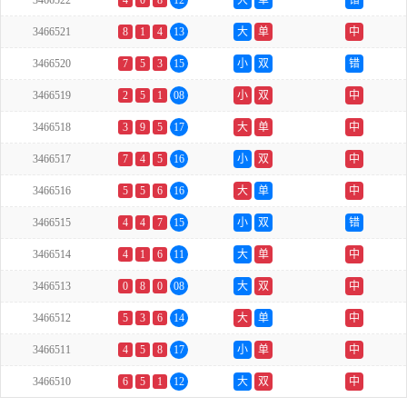
3466522
4
0
8
12
大
单
错
3466521
8
1
4
13
大
单
中
3466520
7
5
3
15
小
双
错
3466519
2
5
1
08
小
双
中
3466518
3
9
5
17
大
单
中
3466517
7
4
5
16
小
双
中
3466516
5
5
6
16
大
单
中
3466515
4
4
7
15
小
双
错
3466514
4
1
6
11
大
单
中
3466513
0
8
0
08
大
双
中
3466512
5
3
6
14
大
单
中
3466511
4
5
8
17
小
单
中
3466510
6
5
1
12
大
双
中