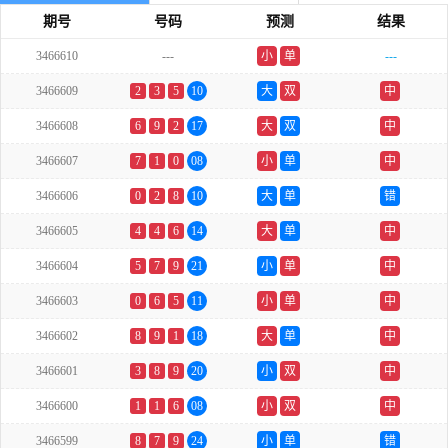
期号
号码
预测
结果
3466610
---
小
单
---
3466609
2
3
5
10
大
双
中
3466608
6
9
2
17
大
双
中
3466607
7
1
0
08
小
单
中
3466606
0
2
8
10
大
单
错
3466605
4
4
6
14
大
单
中
3466604
5
7
9
21
小
单
中
3466603
0
6
5
11
小
单
中
3466602
8
9
1
18
大
单
中
3466601
3
8
9
20
小
双
中
3466600
1
1
6
08
小
双
中
3466599
8
7
9
24
小
单
错