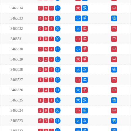
3466534
0
9
6
15
大
双
中
3466533
4
6
4
14
小
单
错
3466532
6
0
3
09
大
单
中
3466531
1
0
8
09
小
单
中
3466530
5
6
4
15
小
单
中
3466529
6
2
7
15
大
单
中
3466528
9
0
4
13
大
双
错
3466527
1
7
2
10
小
单
中
3466526
0
4
7
11
大
单
中
3466525
1
1
1
03
大
双
错
3466524
2
0
4
06
小
单
中
3466523
6
3
2
11
大
双
错