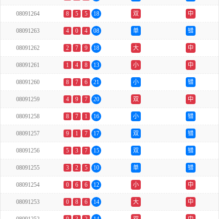
08091264
8
5
5
18
双
中
08091263
4
0
4
08
单
错
08091262
2
7
9
18
大
中
08091261
1
4
8
13
小
中
08091260
8
7
6
21
小
错
08091259
4
9
7
20
双
中
08091258
8
7
1
16
小
错
08091257
9
1
7
17
双
错
08091256
5
3
7
15
双
错
08091255
3
2
5
10
单
错
08091254
0
6
6
12
小
中
08091253
0
8
6
14
大
中