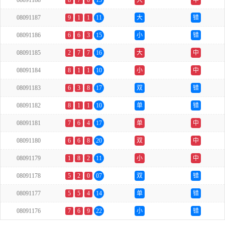
08091188
8
7
0
15
大
中
08091187
9
1
1
11
大
错
08091186
6
6
3
15
小
错
08091185
2
7
7
16
大
中
08091184
8
1
1
10
小
中
08091183
6
3
8
17
双
错
08091182
8
1
1
10
单
错
08091181
7
6
4
17
单
中
08091180
6
6
8
20
双
中
08091179
1
8
2
11
小
中
08091178
5
2
0
07
双
错
08091177
5
5
4
14
单
错
08091176
7
6
9
22
小
错