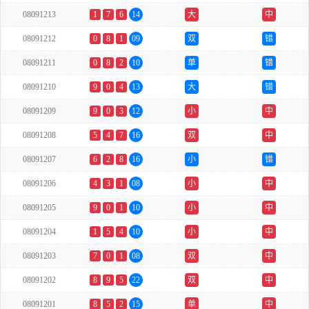
08091213
1
7
6
14
大
中
08091212
0
8
1
09
双
错
08091211
0
8
2
10
单
错
08091210
9
0
4
13
大
错
08091209
9
0
3
12
小
中
08091208
5
4
7
16
双
中
08091207
6
2
8
16
小
错
08091206
4
3
1
08
小
中
08091205
9
0
1
10
小
中
08091204
1
5
4
10
小
中
08091203
7
0
1
08
双
中
08091202
8
9
5
22
双
中
08091201
8
5
2
15
单
中