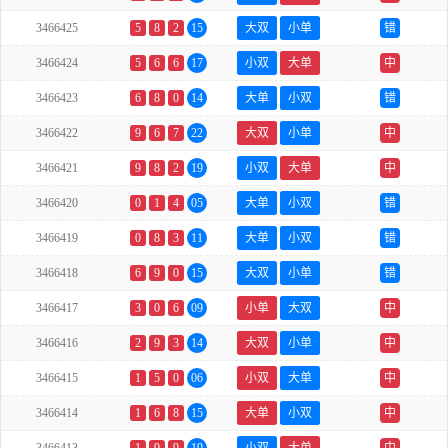
3466425
5
8
2
15
大双
小单
错
3466424
5
6
6
17
小双
大单
中
3466423
6
8
0
14
大单
小双
错
3466422
9
6
7
22
大双
小单
中
3466421
9
8
2
19
小双
大单
中
3466420
0
1
4
05
大单
小双
错
3466419
0
8
3
11
大单
小双
错
3466418
6
9
0
15
大双
小单
错
3466417
3
0
6
09
小单
大双
中
3466416
2
9
3
14
大双
小单
中
3466415
1
5
0
06
小双
大单
中
3466414
1
6
8
15
大单
小双
中