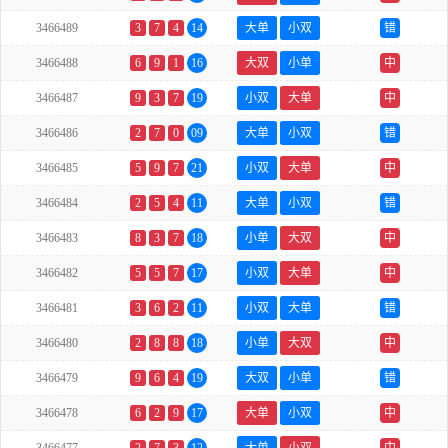
3466489
3
7
4
14
大单
小双
错
3466488
6
9
1
16
大双
小单
中
3466487
9
3
7
19
小双
大单
中
3466486
2
7
0
09
大单
小双
错
3466485
5
9
7
21
小双
大单
中
3466484
2
5
4
11
大单
小双
错
3466483
8
3
7
18
小单
大双
中
3466482
5
5
7
17
小双
大单
中
3466481
3
6
2
11
小双
大单
错
3466480
2
8
8
18
小单
大双
中
3466479
9
6
4
19
大双
小单
错
3466478
6
2
9
17
大单
小双
中