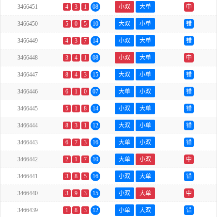
3466451
4
3
1
08
小双
大单
中
3466450
5
0
5
10
大双
小单
错
3466449
4
3
7
14
小双
大单
错
3466448
3
4
1
08
小双
大单
中
3466447
8
4
3
15
大双
小单
错
3466446
6
1
0
07
大单
小双
错
3466445
5
1
8
14
小双
大单
错
3466444
8
3
1
12
大双
小单
错
3466443
6
7
3
16
大单
小双
错
3466442
2
1
7
10
大单
小双
中
3466441
3
8
5
16
小双
大单
错
3466440
3
9
3
15
小双
大单
中
3466439
1
8
3
12
小单
大双
错