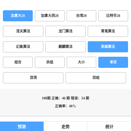
加拿大28
加拿大西28
台湾28
比特币28
淫夫算法
龙门算法
青鸾算法
幻象算法
麒麟算法
英雄算法
组合
杀组
大小
单双
双项
双组
100期 正确：46 期 错误：54 期
正确率：46%
预测
走势
统计