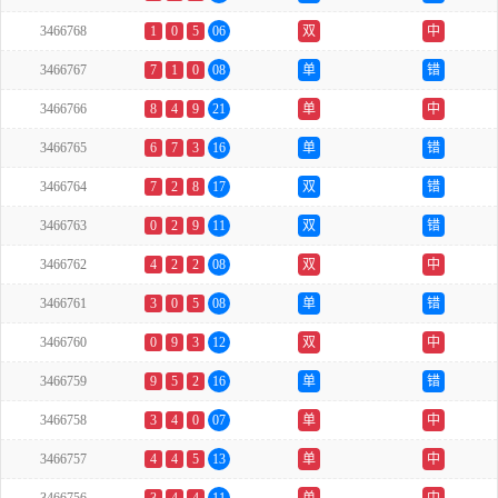
3466768
1
0
5
06
双
中
3466767
7
1
0
08
单
错
3466766
8
4
9
21
单
中
3466765
6
7
3
16
单
错
3466764
7
2
8
17
双
错
3466763
0
2
9
11
双
错
3466762
4
2
2
08
双
中
3466761
3
0
5
08
单
错
3466760
0
9
3
12
双
中
3466759
9
5
2
16
单
错
3466758
3
4
0
07
单
中
3466757
4
4
5
13
单
中