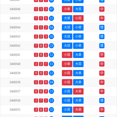
3466947
6
1
1
08
大双
小单
错
3466946
1
3
3
07
小单
大双
中
3466945
7
5
0
12
大单
小双
中
3466944
1
1
2
04
大双
小单
错
3466943
2
5
3
10
大双
小单
错
3466942
7
8
8
23
大双
小单
错
3466941
2
9
1
12
小双
大单
中
3466940
2
2
7
11
小单
大双
中
3466939
9
0
3
12
小双
大单
中
3466938
2
2
0
04
小双
大单
中
3466937
6
0
9
15
小双
大单
中
3466936
3
7
1
11
小双
大单
错
3466935
3
6
6
15
小双
大单
中