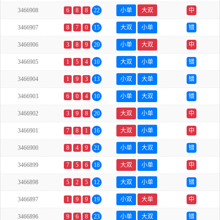
3466908
6
8
8
22
小单
大双
中
3466907
8
7
0
15
大双
小单
错
3466906
3
8
9
20
小单
大双
中
3466905
1
5
4
10
大双
小单
错
3466904
1
9
3
13
小双
大单
错
3466903
6
0
4
10
小单
大双
错
3466902
3
9
8
20
大双
小单
中
3466901
7
8
1
16
大双
小单
中
3466900
8
4
9
21
小单
大双
错
3466899
7
5
6
18
大双
小单
中
3466898
5
2
5
12
大双
小单
错
3466897
1
9
9
19
小双
大单
中
3466896
9
6
8
23
小单
大双
错