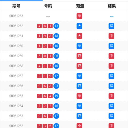
期号
号码
预测
结果
08061263
---
单
---
08061262
4
8
1
13
大
错
08061261
1
9
8
18
大
中
08061260
1
2
7
10
单
错
08061259
5
0
1
06
双
中
08061258
4
1
5
10
双
中
08061257
2
1
9
12
单
错
08061256
9
6
8
23
双
错
08061255
9
6
4
19
单
中
08061254
7
2
7
16
单
错
08061253
9
6
2
17
双
错
08061252
3
3
6
12
小
中