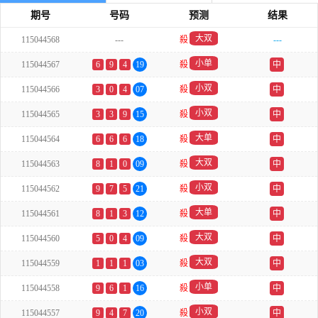
期号
号码
预测
结果
大双
115044568
---
殺
---
小单
115044567
6
9
4
19
殺
中
小双
115044566
3
0
4
07
殺
中
小双
115044565
3
3
9
15
殺
中
大单
115044564
6
6
6
18
殺
中
大双
115044563
8
1
0
09
殺
中
小双
115044562
9
7
5
21
殺
中
大单
115044561
8
1
3
12
殺
中
大双
115044560
5
0
4
09
殺
中
大双
115044559
1
1
1
03
殺
中
小单
115044558
9
6
1
16
殺
中
小双
115044557
9
4
7
20
殺
中