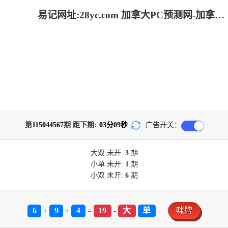
易记网址:28yc.com 加拿大PC预测网-加拿大28开奖|PC结果预测官网|jnd预测网28预测走势_极致火热优质的免费预测
第
115044567
期 距下期:
03
分
09
秒
广告开关：
大双
未开:
3
期
小单
未开:
1
期
小双
未开:
6
期
6
9
4
19
大
单
咪牌
+
+
=
-