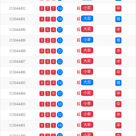
小双
115044492
0
7
7
14
殺
中
大双
115044491
4
7
3
14
殺
错
大双
115044490
7
6
4
17
殺
中
小单
115044489
9
2
0
11
殺
错
大单
115044488
9
4
9
22
殺
中
大双
115044487
0
4
8
12
殺
中
小单
115044486
0
5
7
12
殺
中
大双
115044485
6
4
4
14
殺
错
小双
115044484
3
5
9
17
殺
中
小单
115044483
3
5
8
16
殺
中
小单
115044482
4
0
8
12
殺
中
大单
115044481
8
5
1
14
殺
中
小双