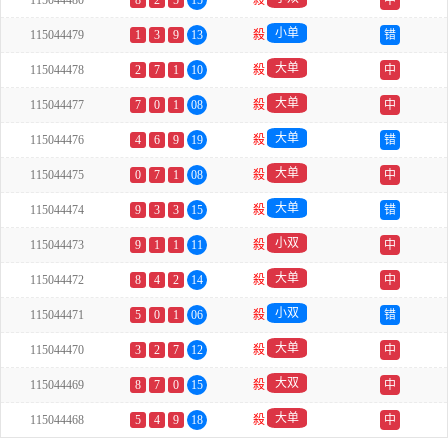
115044480
8
2
5
15
殺
中
小单
115044479
1
3
9
13
殺
错
大单
115044478
2
7
1
10
殺
中
大单
115044477
7
0
1
08
殺
中
大单
115044476
4
6
9
19
殺
错
大单
115044475
0
7
1
08
殺
中
大单
115044474
9
3
3
15
殺
错
小双
115044473
9
1
1
11
殺
中
大单
115044472
8
4
2
14
殺
中
小双
115044471
5
0
1
06
殺
错
大单
115044470
3
2
7
12
殺
中
大双
115044469
8
7
0
15
殺
中
大单
115044468
5
4
9
18
殺
中