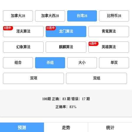
加拿大28
加拿大西28
台湾28
比特币28
淫夫算法
龙门算法
青鸾算法
幻象算法
麒麟算法
英雄算法
组合
杀组
大小
单双
双项
双组
100期 正确：83 期 错误：17 期
正确率：83%
预测
走势
统计