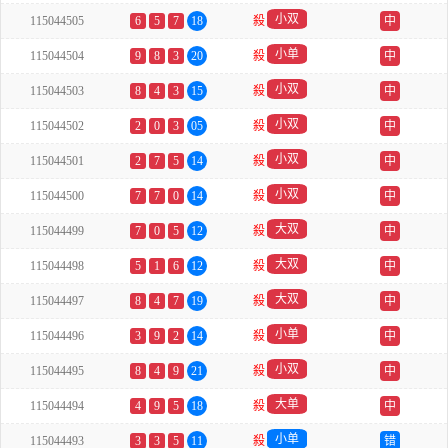
小双
115044505
6
5
7
18
殺
中
小单
115044504
9
8
3
20
殺
中
小双
115044503
8
4
3
15
殺
中
小双
115044502
2
0
3
05
殺
中
小双
115044501
2
7
5
14
殺
中
小双
115044500
7
7
0
14
殺
中
大双
115044499
7
0
5
12
殺
中
大双
115044498
5
1
6
12
殺
中
大双
115044497
8
4
7
19
殺
中
小单
115044496
3
9
2
14
殺
中
小双
115044495
8
4
9
21
殺
中
大单
115044494
4
9
5
18
殺
中
小单
115044493
3
3
5
11
殺
错