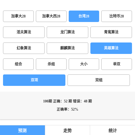
加拿大28
加拿大西28
台湾28
比特币28
淫夫算法
龙门算法
青鸾算法
幻象算法
麒麟算法
英雄算法
组合
杀组
大小
单双
双项
双组
100期 正确：52 期 错误：48 期
正确率：52%
预测
走势
统计