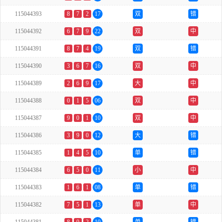
115044393
8
7
2
17
双
错
115044392
6
7
9
22
双
中
115044391
8
7
4
19
双
错
115044390
3
6
7
16
双
中
115044389
2
6
9
17
大
中
115044388
0
1
5
06
双
中
115044387
9
0
1
10
双
中
115044386
3
9
0
12
大
错
115044385
1
4
5
10
单
错
115044384
6
5
0
11
小
中
115044383
1
6
1
08
单
错
115044382
7
5
1
13
单
中