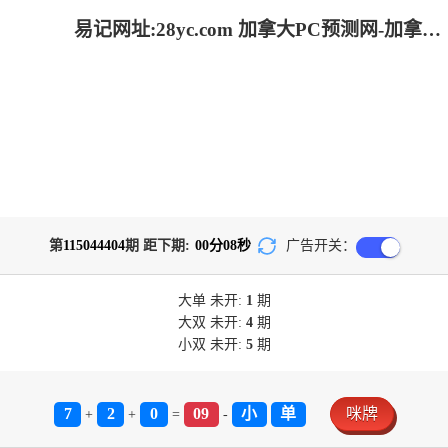
易记网址:28yc.com 加拿大PC预测网-加拿大28开奖|PC结果预测官网|jnd预测网28预测走势_极致火热优质的免费预测
第
115044404
期 距下期:
00
分
08
秒
广告开关：
大单
未开:
1
期
大双
未开:
4
期
小双
未开:
5
期
7
2
0
09
小
单
咪牌
+
+
=
-