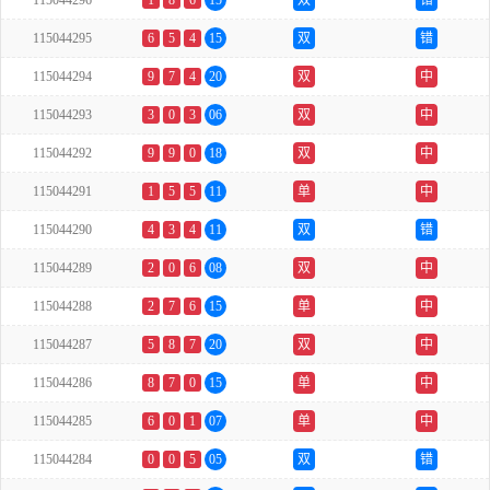
115044296
1
8
6
15
双
错
115044295
6
5
4
15
双
错
115044294
9
7
4
20
双
中
115044293
3
0
3
06
双
中
115044292
9
9
0
18
双
中
115044291
1
5
5
11
单
中
115044290
4
3
4
11
双
错
115044289
2
0
6
08
双
中
115044288
2
7
6
15
单
中
115044287
5
8
7
20
双
中
115044286
8
7
0
15
单
中
115044285
6
0
1
07
单
中
115044284
0
0
5
05
双
错