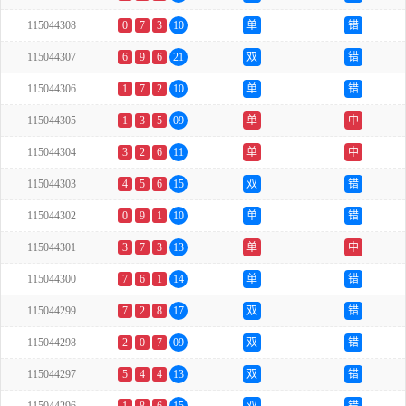
115044308
0
7
3
10
单
错
115044307
6
9
6
21
双
错
115044306
1
7
2
10
单
错
115044305
1
3
5
09
单
中
115044304
3
2
6
11
单
中
115044303
4
5
6
15
双
错
115044302
0
9
1
10
单
错
115044301
3
7
3
13
单
中
115044300
7
6
1
14
单
错
115044299
7
2
8
17
双
错
115044298
2
0
7
09
双
错
115044297
5
4
4
13
双
错