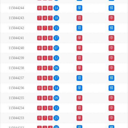
115044244
8
0
6
14
单
错
115044243
7
4
7
18
双
中
115044242
5
7
3
15
双
错
115044241
6
3
8
17
单
中
115044240
4
0
3
07
单
中
115044239
6
1
5
12
双
中
115044238
2
0
7
09
单
中
115044237
5
9
3
17
双
错
115044236
0
8
6
14
单
错
115044235
1
0
8
09
单
中
115044234
0
3
9
12
双
中
115044233
9
7
9
25
单
中