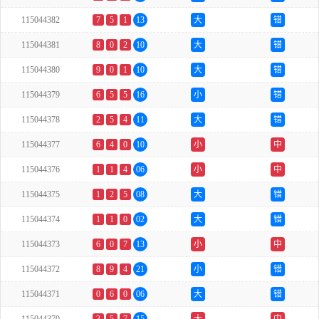
115044382
7
5
1
13
大
错
115044381
8
0
2
10
大
错
115044380
9
0
1
10
大
错
115044379
6
5
5
16
小
错
115044378
2
5
4
11
大
错
115044377
6
4
0
10
小
中
115044376
1
1
4
06
小
中
115044375
1
2
5
08
大
错
115044374
1
1
0
02
大
错
115044373
6
0
7
13
小
中
115044372
8
9
4
21
小
错
115044371
0
6
0
06
大
错