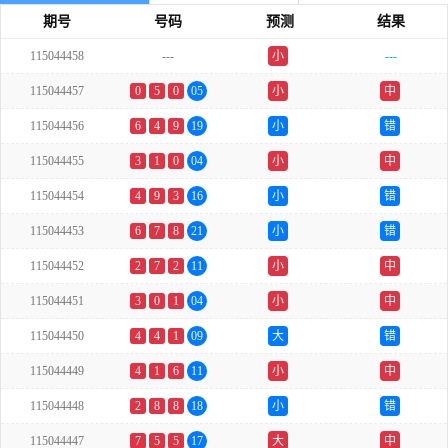
期号
号码
预测
结果
115044458
---
小
---
双
115044457
0
5
0
05
小
中
115044456
6
4
9
19
小
错
115044455
3
1
0
04
小
中
115044454
4
9
3
16
小
错
115044453
6
7
8
21
小
错
115044452
2
7
2
11
小
中
115044451
3
0
1
04
小
中
115044450
4
4
1
09
大
错
115044449
4
1
6
11
小
中
115044448
2
8
8
18
小
错
115044447
7
5
5
17
大
中