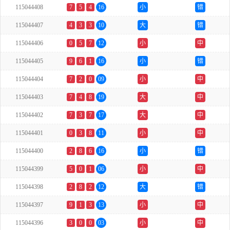
115044408
7
5
4
16
小
错
115044407
4
3
3
10
大
错
115044406
0
5
7
12
小
中
115044405
9
6
1
16
小
错
115044404
7
2
0
09
小
中
115044403
7
4
8
19
大
中
115044402
7
3
7
17
大
中
115044401
0
3
8
11
小
中
115044400
2
8
6
16
小
错
115044399
5
0
1
06
小
中
115044398
2
8
2
12
大
错
115044397
9
1
3
13
小
中
115044396
3
0
0
03
小
中