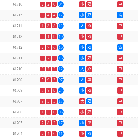
61716
2
2
0
04
小
双
中
61715
9
4
4
17
小
双
错
61714
1
3
8
12
大
双
中
61713
0
1
9
10
小
双
中
61712
2
7
6
15
小
双
错
61711
6
7
3
16
小
双
中
61710
3
7
2
12
大
双
中
61709
5
0
2
07
大
单
中
61708
7
8
9
24
小
双
中
61707
9
5
3
17
大
双
中
61706
1
5
0
06
小
双
中
61705
7
8
2
17
小
单
中
61704
7
4
0
11
小
双
中