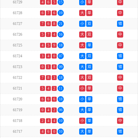
61729
4
6
5
15
小
单
中
61728
6
7
6
19
大
单
中
61727
7
6
8
21
小
双
错
61726
5
7
4
16
大
双
中
61725
4
5
9
18
大
单
中
61724
3
4
0
07
大
双
错
61723
0
1
8
09
大
双
错
61722
7
8
3
18
大
双
中
61721
5
4
2
11
小
单
中
61720
6
6
6
18
小
单
错
61719
0
4
2
06
大
单
错
61718
2
4
4
10
小
单
中
61717
4
6
0
10
大
单
错