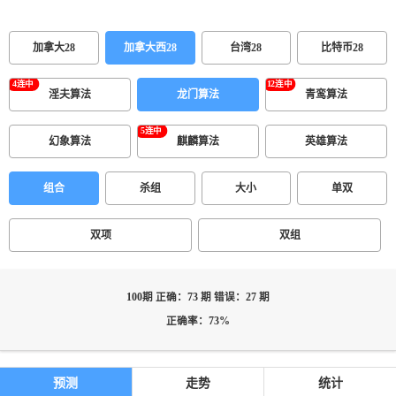
加拿大28
加拿大西28
台湾28
比特币28
淫夫算法
龙门算法
青鸾算法
幻象算法
麒麟算法
英雄算法
组合
杀组
大小
单双
双项
双组
100期 正确：73 期 错误：27 期
正确率：73%
预测
走势
统计