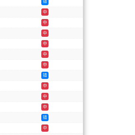
错
中
中
中
中
中
中
错
中
中
中
错
中