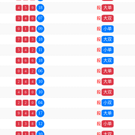
18
殺
大单
4
5
9
07
殺
大双
3
4
0
09
殺
小单
0
1
8
18
殺
大双
7
8
3
11
殺
小单
5
4
2
18
殺
大双
6
6
6
06
殺
大单
0
4
2
10
殺
大单
2
4
4
10
殺
大双
4
6
0
04
殺
小双
2
2
0
17
殺
大单
9
4
4
12
殺
小单
1
3
8
10
殺
大双
0
1
9