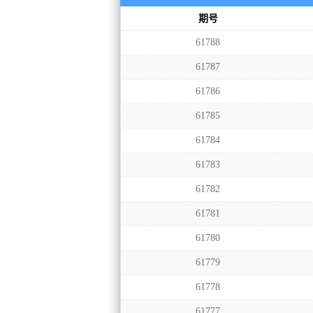
期号
61788
61787
61786
61785
61784
61783
61782
61781
61780
61779
61778
61777