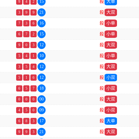
15
殺
大单
9
4
2
21
殺
大双
3
9
9
16
殺
小单
7
3
6
15
殺
小单
6
7
2
12
殺
大双
9
0
3
10
殺
小单
5
4
1
12
殺
大双
3
5
4
12
殺
小双
5
1
6
18
殺
小双
6
5
7
00
殺
大双
0
0
0
09
殺
小双
4
5
0
17
殺
大单
6
8
3
21
殺
大双
9
9
3