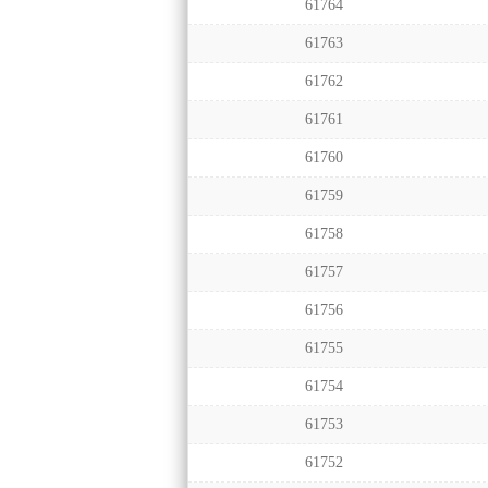
61764
61763
61762
61761
61760
61759
61758
61757
61756
61755
61754
61753
61752