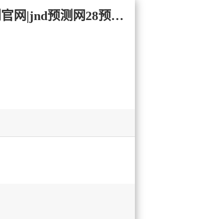
易记网址:28yc.com 加拿大PC预测网-加拿大28开奖|PC结果预测官网|jnd预测网28预测走势_极致火热优质的免费预测