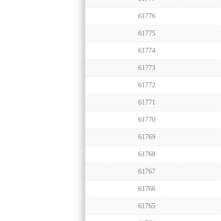
61776
61775
61774
61773
61772
61771
61770
61769
61768
61767
61766
61765