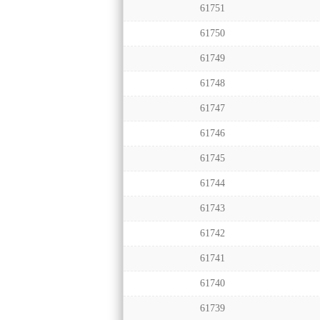
61751
61750
61749
61748
61747
61746
61745
61744
61743
61742
61741
61740
61739