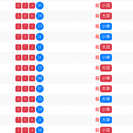
05
殺
小双
0
2
3
19
殺
大双
5
8
6
13
殺
小单
5
7
1
11
殺
小单
7
3
1
11
殺
大双
2
7
2
11
殺
小单
2
1
8
15
殺
大双
9
6
0
08
殺
小单
3
1
4
07
殺
大单
5
2
0
15
殺
大单
4
6
5
19
殺
小单
6
7
6
21
殺
大单
7
6
8
16
殺
小双
5
7
4