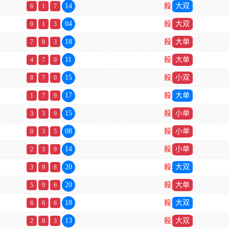
14
殺
大双
6
1
7
04
殺
大双
0
1
3
18
殺
大单
7
8
3
11
殺
大单
4
7
0
15
殺
小双
8
7
0
17
殺
大单
1
7
9
15
殺
小单
3
3
9
08
殺
小单
0
3
5
14
殺
小单
2
3
9
20
殺
大双
3
9
8
20
殺
大单
5
9
6
18
殺
大双
6
6
6
13
殺
大双
2
8
3