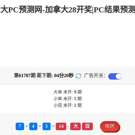
第
61787
期 距下期:
04
分
20
秒
广告开关：
大单
未开:
9
期
小单
未开:
5
期
小双
未开:
2
期
7
+
4
+
3
=
14
-
大
双
咪牌