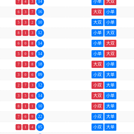
14
小单
大双
7
4
3
16
大双
小单
6
3
7
10
大双
小单
5
3
2
12
小单
大双
8
1
3
14
小单
大双
6
0
8
14
小单
大双
5
0
9
18
大双
小单
7
3
8
09
小双
大单
3
0
6
12
小双
大单
2
7
3
14
大双
小单
3
5
6
10
小双
大单
8
1
1
22
小双
大单
7
6
9
05
小双
大单
0
1
4