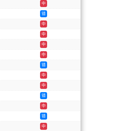
中
错
中
中
中
中
错
中
中
错
中
错
中