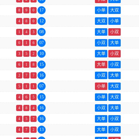
17
小单
大双
8
9
0
12
大双
小单
4
8
0
08
大单
小双
1
4
3
07
小双
大单
0
1
6
10
大单
小双
3
5
2
15
大单
小双
6
1
8
16
小双
大单
2
7
7
07
小单
大双
5
1
1
15
小单
大双
4
6
5
16
小双
大单
4
8
4
16
大单
小双
4
5
7
13
大单
小双
4
7
2