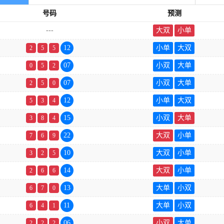
号码
预测
---
大双
小单
12
小单
大双
2
5
5
07
小双
大单
0
5
2
07
小双
大单
2
5
0
12
小单
大双
5
3
4
15
小双
大单
3
8
4
22
大双
小单
7
6
9
10
大双
小单
3
2
5
14
大双
小单
2
6
6
13
大单
小双
6
7
0
11
大单
小双
6
4
1
06
小双
大单
2
2
2