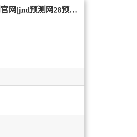
易记网址:28yc.com 加拿大PC预测网-加拿大28开奖|PC结果预测官网|jnd预测网28预测走势_极致火热优质的免费预测