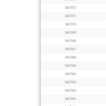
3467072
3467071
3467070
3467069
3467068
3467067
3467066
3467065
3467064
3467063
3467062
3467061