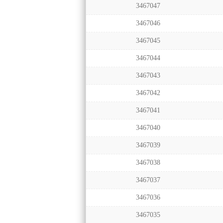
3467047
3467046
3467045
3467044
3467043
3467042
3467041
3467040
3467039
3467038
3467037
3467036
3467035