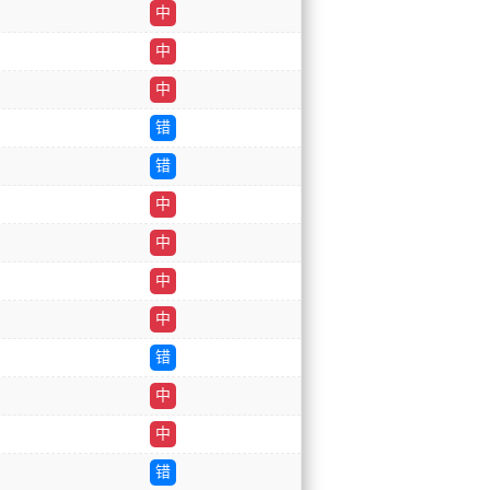
中
中
中
错
错
中
中
中
中
错
中
中
错