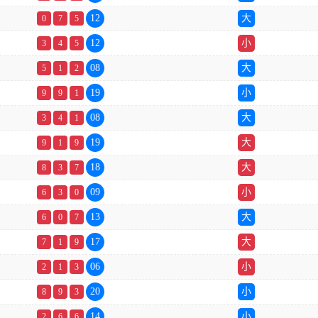
12
大
0
7
5
12
小
3
4
5
08
大
5
1
2
19
小
9
9
1
08
大
3
4
1
19
大
9
1
9
18
大
8
3
7
09
小
6
3
0
13
大
6
0
7
17
大
7
1
9
06
小
2
1
3
20
小
8
9
3
14
小
2
6
6