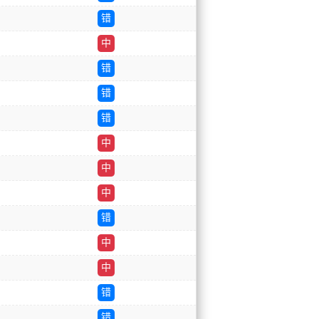
错
中
错
错
错
中
中
中
错
中
中
错
错