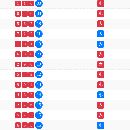
08
小
1
1
6
08
小
0
2
6
18
大
5
6
7
11
大
7
2
2
10
大
1
8
1
20
大
6
8
6
19
大
2
9
8
12
小
5
4
3
13
小
9
0
4
14
小
4
8
2
15
大
2
7
6
15
大
5
7
3
16
小
6
5
5