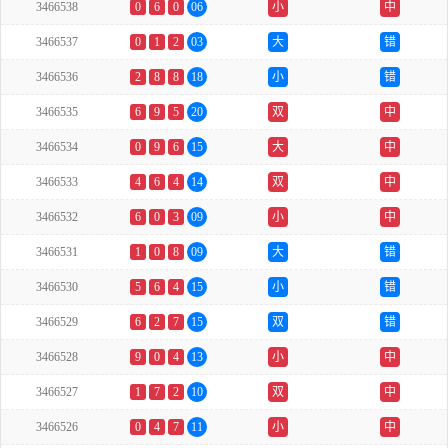
3466538
0
6
0
06
小
中
3466537
0
1
2
03
大
错
3466536
2
8
8
18
小
错
3466535
6
9
5
20
双
中
3466534
0
9
6
15
大
中
3466533
4
6
4
14
双
中
3466532
6
0
3
09
小
中
3466531
1
0
8
09
大
错
3466530
5
6
4
15
小
错
3466529
6
2
7
15
双
错
3466528
9
0
4
13
小
中
3466527
1
7
2
10
双
中
3466526
0
4
7
11
小
中