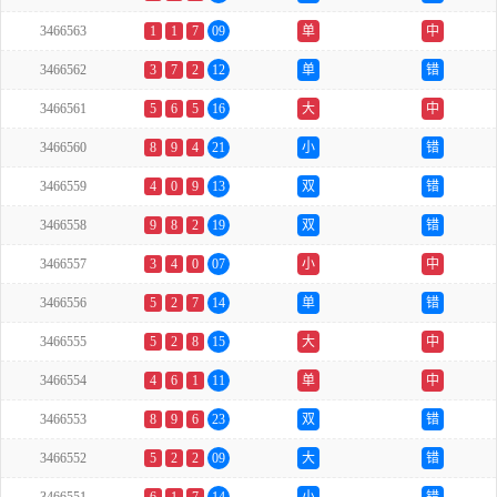
3466563
1
1
7
09
单
中
3466562
3
7
2
12
单
错
3466561
5
6
5
16
大
中
3466560
8
9
4
21
小
错
3466559
4
0
9
13
双
错
3466558
9
8
2
19
双
错
3466557
3
4
0
07
小
中
3466556
5
2
7
14
单
错
3466555
5
2
8
15
大
中
3466554
4
6
1
11
单
中
3466553
8
9
6
23
双
错
3466552
5
2
2
09
大
错