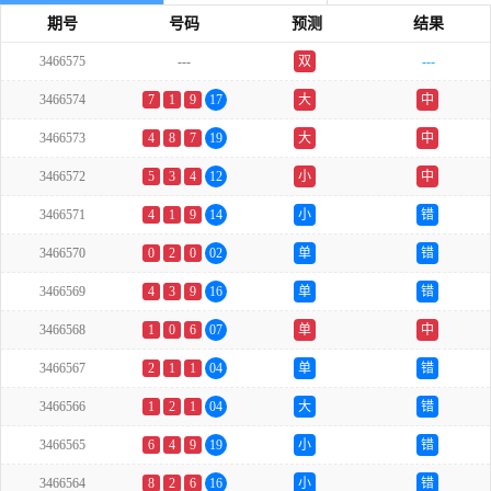
期号
号码
预测
结果
3466575
---
双
---
3466574
7
1
9
17
大
中
3466573
4
8
7
19
大
中
3466572
5
3
4
12
小
中
3466571
4
1
9
14
小
错
3466570
0
2
0
02
单
错
3466569
4
3
9
16
单
错
3466568
1
0
6
07
单
中
3466567
2
1
1
04
单
错
3466566
1
2
1
04
大
错
3466565
6
4
9
19
小
错
3466564
8
2
6
16
小
错