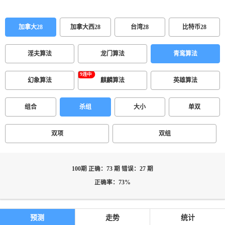
加拿大28
加拿大西28
台湾28
比特币28
淫夫算法
龙门算法
青鸾算法
幻象算法
麒麟算法
英雄算法
组合
杀组
大小
单双
双项
双组
100期 正确：73 期 错误：27 期
正确率：73%
预测
走势
统计