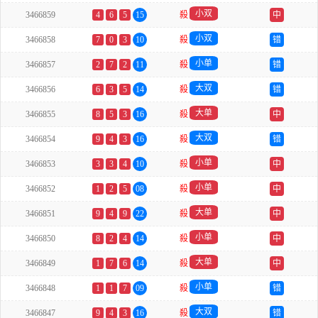
小双
3466859
4
6
5
15
殺
中
小双
3466858
7
0
3
10
殺
错
小单
3466857
2
7
2
11
殺
错
大双
3466856
6
3
5
14
殺
错
大单
3466855
8
5
3
16
殺
中
大双
3466854
9
4
3
16
殺
错
小单
3466853
3
3
4
10
殺
中
小单
3466852
1
2
5
08
殺
中
大单
3466851
9
4
9
22
殺
中
小单
3466850
8
2
4
14
殺
中
大单
3466849
1
7
6
14
殺
中
小单
3466848
1
1
7
09
殺
错
大双
3466847
9
4
3
16
殺
错